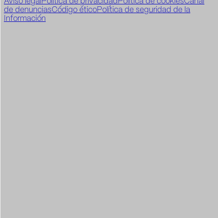
Aviso legal
Política de privacidad
Política de cookies
Canal
de denuncias
Código ético
Política de seguridad de la
Información