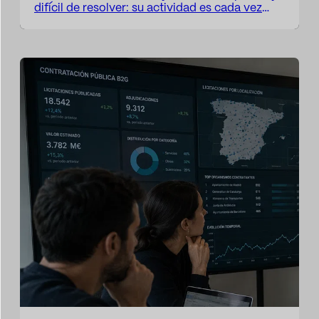
difícil de resolver: su actividad es cada vez
más estratégica, pero sus métricas siguen
siendo, en muchos casos, demasiado
operativas. El Dircom participa en la
construcción de confianza, protege la
reputación de la compañía, anticipa riesgos,
da visibilidad a las decisiones corporativas,
posiciona a…