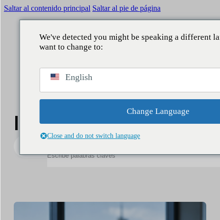
Saltar al contenido principal
Saltar al pie de página
We've detected you might be speaking a different 
want to change to:
VOLVER
VOLVER
VOLVER
VOLVER
English
QUÉ HACEMOS
ÁMBITOS
SERVICIOS
NUESTRA APORTACIÓN
Reputación
Comunicación Corporativa
Consultoría
Informes
Change Language
Informes y noticias
Legislativo
Reputación y marca
Estudios
Noticias
Close and do not switch language
Buscar
Data Lake
Directivos y liderazgo
Business Intelligence
People
Asuntos públicos
Contact center
Marketing y patrocinio
Asistentes IA
Audiencias y territorio