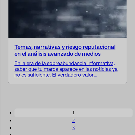
Temas, narrativas y riesgo reputacional
en el análisis avanzado de medios
En la era de la sobreabundancia informativa,
saber que tu marca aparece en las noticias ya
no es suficiente. El verdadero valor
estratégico reside en entender cómo se habla
de ella y qué historias están calando en la
opinión pública. Para navegar este entorno, es
fundamental distinguir entre el “ruido” de las
palabras clave y…
1
2
3
...