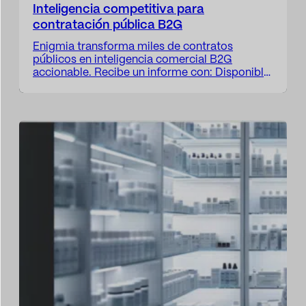
Inteligencia competitiva para
contratación pública B2G
Enigmia transforma miles de contratos
públicos en inteligencia comercial B2G
accionable. Recibe un informe con: Disponible
en 24-48 horas. El mercado público genera
miles de oportunidades, pero muy pocas
empresas entienden realmente cómo están
compitiendo La mayoría de compañías
trabajan la contratación pública desde una
visión fragmentada: Enigmia convierte la
contratación pública en una lectura…