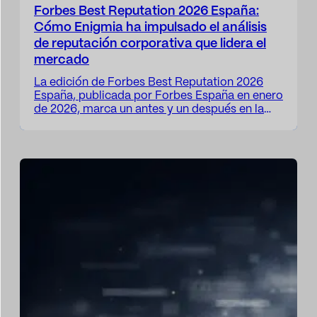
Forbes Best Reputation 2026 España:
Cómo Enigmia ha impulsado el análisis
de reputación corporativa que lidera el
mercado
La edición de Forbes Best Reputation 2026
España, publicada por Forbes España en enero
de 2026, marca un antes y un después en la
evaluación de reputación corporativa en
nuestro país. En esta primera edición del
ranking, enfocado en las 100 compañías con
mejor reputación en España, Enigmia ha
tenido un papel clave en el…