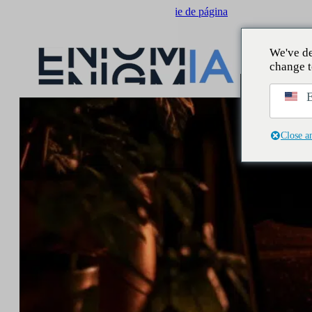
Saltar al contenido principal
Saltar al pie de página
We've de
change t
E
Close a