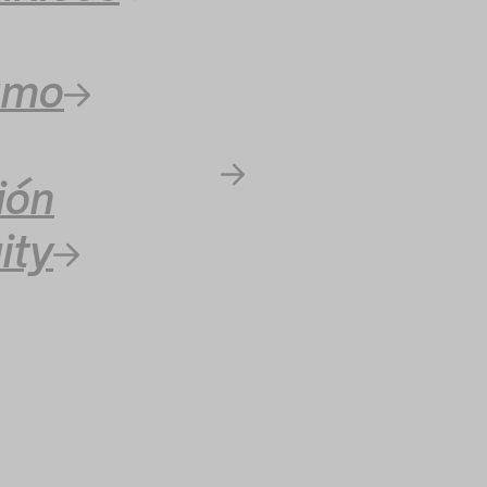
umo
ión
ity