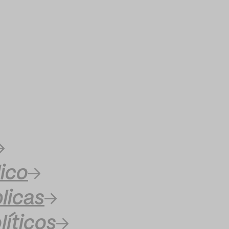
ico
licas
líticos