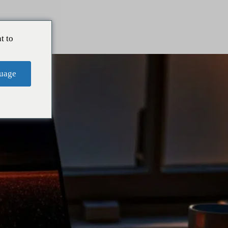
t to
uage