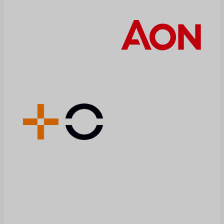
vida de los
pacientes. Pero
también opera en
un entorno
especialmente
exigente, donde la
regulación, el precio
de los
medicamentos, las
patentes,…