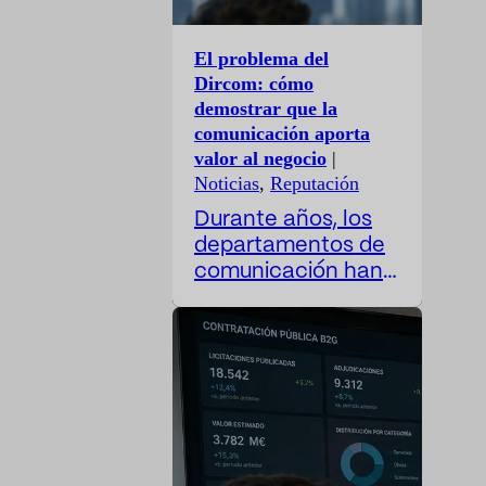
El problema del
Dircom: cómo
demostrar que la
comunicación aporta
valor al negocio
|
Noticias
,
Reputación
Durante años, los
departamentos de
comunicación han
trabajado con una
paradoja difícil de
resolver: su
actividad es cada
vez más
estratégica, pero
sus métricas siguen
siendo, en muchos