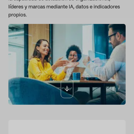
líderes y marcas mediante IA, datos e indicadores
Sport
Deporte y talento
propios.
Medios de comunicación e informes
Instituciones públicas