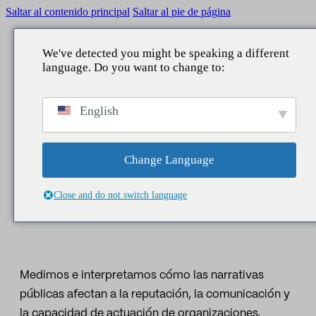
Saltar al contenido principal
Saltar al pie de página
We've detected you might be speaking a different
language. Do you want to change to:
VOLVER
VOLVER
VOLVER
VOLVER
English
QUÉ HACEMOS
ÁMBITOS
SERVICIOS
NUESTRA APORTACIÓN
INTELIGENCIA
Reputación
Comunicación Corporativa
Consultoría
Informes
Change Language
DEL IMPACTO
Legislativo
Reputación y marca
Estudios
Noticias
Close and do not switch language
PÚBLICO
Data Lake
Directivos y liderazgo
Business Intelligence
People
Asuntos públicos
Medimos e interpretamos cómo las narrativas
Contact center
Marketing y patrocinio
públicas afectan a la reputación, la comunicación y
Asistentes IA
Audiencias y territorio
la capacidad de actuación de organizaciones,