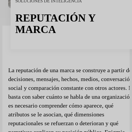
SOLUCIONES DE INTELIGENCIA
Sport
Deporte y talento
REPUTACIÓN Y
Medios de comunicación e informes
MARCA
Instituciones públicas
La reputación de una marca se construye a partir de
decisiones, mensajes, hechos, medios, conversació
social y comparación constante con otros actores. 
basta con saber cuánto se habla de una organización
es necesario comprender cómo aparece, qué
atributos se le asocian, qué dimensiones
reputacionales se refuerzan o deterioran y qué
narrativas explican su posición pública. Enigmia