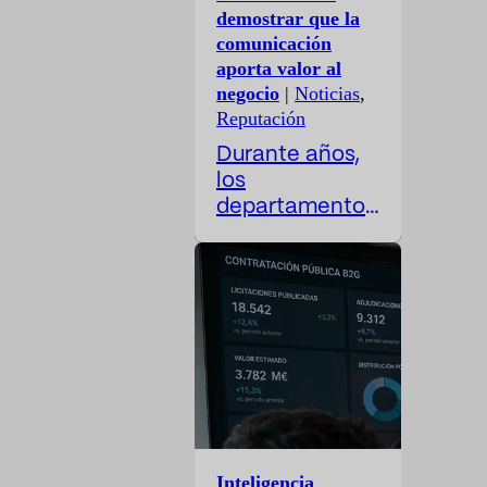
demostrar que la
comunicación
aporta valor al
negocio
|
Noticias
,
Reputación
Durante años,
los
departamentos
de
comunicación
han trabajado
con una
paradoja difícil
de resolver: su
actividad es
cada vez más
estratégica,
pero sus
Inteligencia