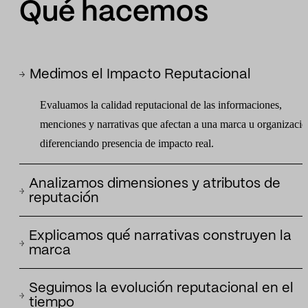
Qué hacemos
Medimos el Impacto Reputacional
Evaluamos la calidad reputacional de las informaciones,
menciones y narrativas que afectan a una marca u organizació
diferenciando presencia de impacto real.
Analizamos dimensiones y atributos de
reputación
Identificamos qué aspectos de la reputación se están reforzan
Explicamos qué narrativas construyen la
o deteriorando: liderazgo, innovación, integridad, desempeño,
marca
sostenibilidad, compromiso social o cercanía.
Detectamos los relatos que explican la posición pública de un
Seguimos la evolución reputacional en el
marca y cómo esos relatos influyen en su percepción,
tiempo