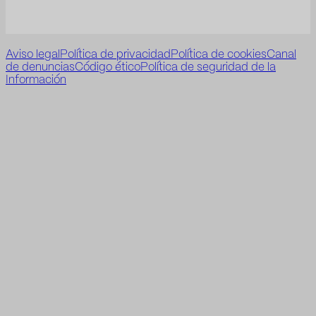
Aviso legal
Política de privacidad
Política de cookies
Canal
de denuncias
Código ético
Política de seguridad de la
Información