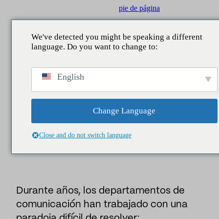
Saltar al contenido principal
Saltar al pie de página
We've detected you might be speaking a different
language. Do you want to change to:
scar
VOLVER
VOLVER
VOLVER
VOLVER
Insider
/
Noticias
/
El problema del Dircom: cómo
English
demostrar que la comunicación aporta valor al negoci
QUÉ HACEMOS
ÁMBITOS
SERVICIOS
NUESTRA APORTACIÓN
Noticias,
Reputación
Comunicación Corporativa
Consultoría
Informes
Change Language
EL PROBLEMA DEL DIRCOM: CÓMO
Legislativo
Reputación y marca
Estudios
Noticias
DEMOSTRAR QUE LA COMUNICACIÓ
Close and do not switch language
APORTA VALOR AL NEGOCIO
Data Lake
Directivos y liderazgo
Business Intelligence
People
Asuntos públicos
Durante años, los departamentos de
Contact center
Marketing y patrocinio
comunicación han trabajado con una
Asistentes IA
Audiencias y territorio
paradoja difícil de resolver: …