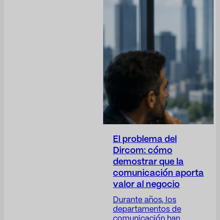
El problema del
Dircom: cómo
demostrar que la
comunicación aporta
valor al negocio
Durante años, los
departamentos de
comunicación han