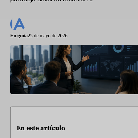
Sport
Deporte y talento
Medios de comunicación e informes
Enigmia
25 de mayo de 2026
Instituciones públicas
En este artículo