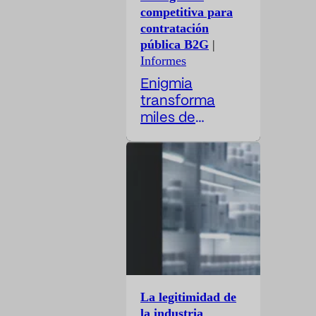
métricas siguen
competitiva para
siendo, en
contratación
muchos casos,
pública B2G
|
demasiado
Informes
operativas. El
Enigmia
Dircom
transforma
participa en la
miles de
construcción
contratos
de confianza,
públicos en
protege la
inteligencia
reputación de
comercial B2G
la compañía,
accionable.
anticipa
Recibe un
riesgos, da
informe con:
visibilidad a las
Disponible en
decisiones
24-48 horas. El
corporativas,
mercado
posiciona a…
La legitimidad de
público genera
la industria