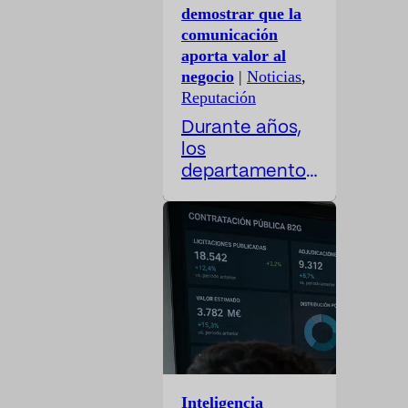
demostrar que la
comunicación
aporta valor al
negocio
|
Noticias
,
Reputación
Durante años,
los
departamentos
de
comunicación
han trabajado
con una
paradoja difícil
de resolver: su
actividad es
cada vez más
estratégica,
pero sus
Inteligencia