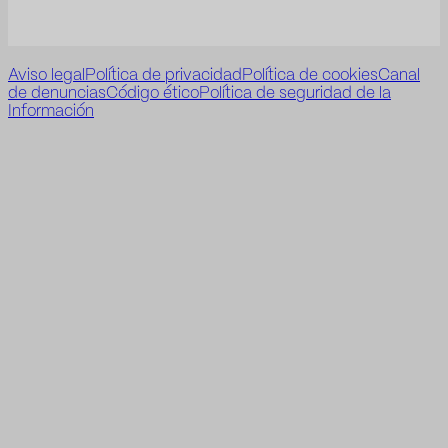
Aviso legal
Política de privacidad
Política de cookies
Canal
de denuncias
Código ético
Política de seguridad de la
Información