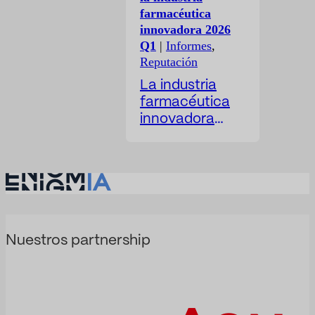
miles de
farmacéutica
oportunidades,
innovadora 2026
pero muy
Q1
|
Informes
,
pocas
Reputación
empresas
La industria
entienden
farmacéutica
realmente
innovadora
cómo están
ocupa una
compitiendo La
posición
mayoría de
singular en el
compañías
espacio
trabajan la
público. Su
contratación
actividad se
pública desde
vincula a la
Nuestros partnership
una visión
ciencia, la
fragmentada:
salud, la
Enigmia
inversión, la
convierte la
investigación,
contratación