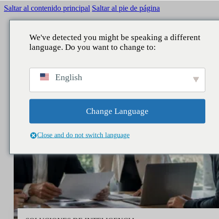
Saltar al contenido principal
Saltar al pie de página
We've detected you might be speaking a different
language. Do you want to change to:
VOLVER
VOLVER
VOLVER
VOLVER
English
QUÉ HACEMOS
ÁMBITOS
SERVICIOS
NUESTRA APORTACIÓN
Reputación
Comunicación Corporativa
Consultoría
Informes
Change Language
Legislativo
Reputación y marca
Estudios
Noticias
Close and do not switch language
Data Lake
Directivos y liderazgo
Business Intelligence
People
Asuntos públicos
Contact center
Marketing y patrocinio
Asistentes IA
Audiencias y territorio