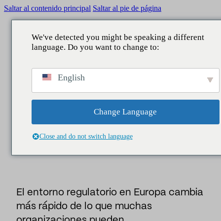
Saltar al contenido principal
Saltar al pie de página
We've detected you might be speaking a different
language. Do you want to change to:
scar
VOLVER
VOLVER
VOLVER
VOLVER
Insider
/
Noticias
/
Cómo estar informado con alertas
English
legislativas europeas automatizadas
QUÉ HACEMOS
ÁMBITOS
SERVICIOS
NUESTRA APORTACIÓN
Noticias
Reputación
Comunicación Corporativa
Consultoría
Informes
Change Language
CÓMO ESTAR INFORMADO CON
Legislativo
Reputación y marca
Estudios
Noticias
ALERTAS LEGISLATIVAS EUROPEAS
Close and do not switch language
AUTOMATIZADAS
Data Lake
Directivos y liderazgo
Business Intelligence
People
Asuntos públicos
El entorno regulatorio en Europa cambia
Contact center
Marketing y patrocinio
más rápido de lo que muchas
Asistentes IA
Audiencias y territorio
organizaciones pueden …