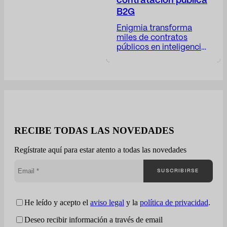
contratación pública
B2G
Enigmia transforma
miles de contratos
públicos en inteligencia
comercial B2G
accionable. Recibe un
informe con: Disponible
en 24-48 horas. El
mercado público genera
miles de oportunidades,
pero muy pocas
empresas entienden
RECIBE TODAS LAS NOVEDADES
realmente cómo están
compitiendo La mayoría
Regístrate aquí para estar atento a todas las novedades
de compañías trabajan
la contratación pública
SUSCRIBIRSE
desde una visión
fragmentada: Enigmia
convierte la
contratación pública en
He leído y acepto el
aviso legal
y la
política de privacidad
.
una lectura…
Deseo recibir información a través de email