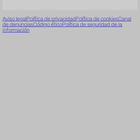
Aviso legal
Política de privacidad
Política de cookies
Canal
de denuncias
Código ético
Política de seguridad de la
Información