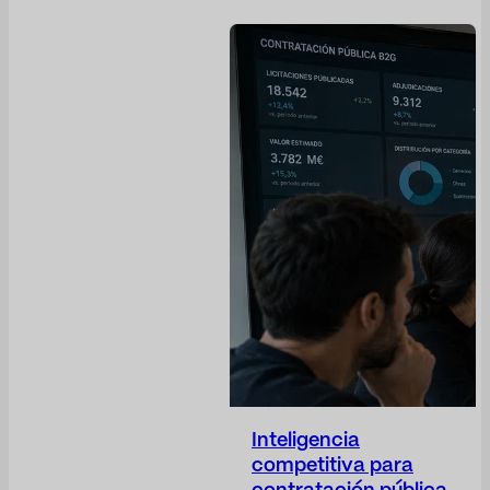
resolver: su actividad es
cada vez más
estratégica, pero sus
métricas siguen siendo,
en muchos casos,
demasiado operativas.
El Dircom participa en la
construcción de
confianza, protege la
reputación de la
compañía, anticipa
riesgos, da visibilidad a
las decisiones
corporativas, posiciona
a…
Inteligencia
competitiva para