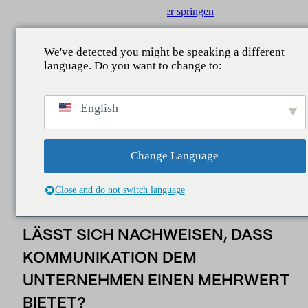
Zum Hauptinhalt springen
Zum Footer springen
We've detected you might be speaking a different
language. Do you want to change to:
chen
ZURÜCK ZU
ZURÜCK ZU
ZURÜCK ZU
ZURÜCK ZU
Insider
/
Nachrichten
/
Das Problem des
English
Kommunikationsdirektors: Wie lässt sich nachweisen,
WAS WIR TUN
GEBIETE
DIENSTLEISTUNGEN
UNSER BEITRAG
dass Kommunikation dem Unternehmen einen Mehrwer
bietet?
Reputation
Unternehmenskommunikation
Beratung
Berichte
Change Language
Nachricht,
Legislative
Reputation und Marke
Studien
Nachrichten
DAS PROBLEM DES
Close and do not switch language
Datensee
Manager und Führungskräfte
Business Intelligence
KOMMUNIKATIONSDIREKTORS: WIE
LÄSST SICH NACHWEISEN, DASS
Menschen
Öffentlichkeitsarbeit
KOMMUNIKATION DEM
Kontaktstelle
Marketing und Sponsoring
UNTERNEHMEN EINEN MEHRWERT
IA-Assistenten
Zielgruppen und Gebiet
BIETET?