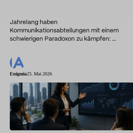
Sport
Sport und Talent
Medien und Berichterstattung
Jahrelang haben
Kommunikationsabteilungen mit einem
Öffentliche Einrichtungen
schwierigen Paradoxon zu kämpfen: …
Enigmia
25. Mai 2026