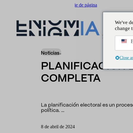
Saltar al contenido principal
Saltar al pie de página
We've de
change t
Insider
/
Noticias
/
Planificación electoral c
E
Noticias
Close a
PLANIFICACIÓN 
COMPLETA
La planificación electoral es un proce
política. …
8 de abril de 2024