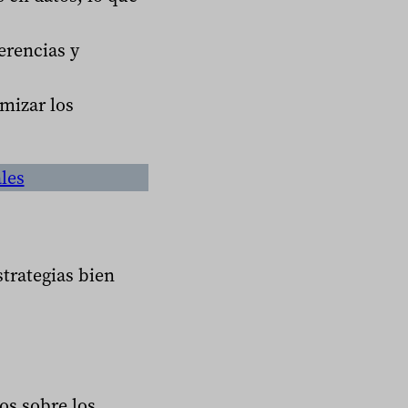
erencias y
mizar los
ales
trategias bien
tos sobre los