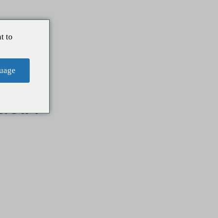
t to
uage
GUÍA