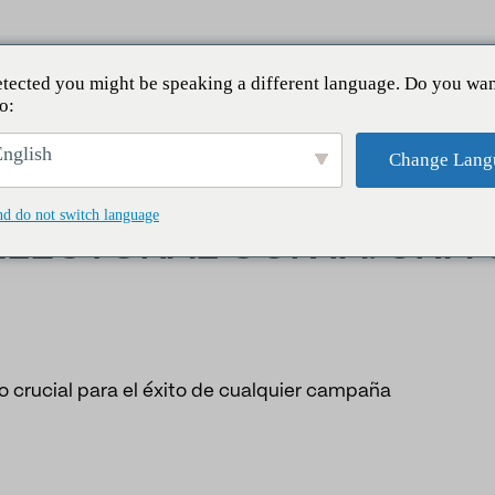
tected you might be speaking a different language. Do you wan
o:
on IA: una guía completa
nglish
Change Lang
nd do not switch language
ELECTORAL CON IA: UNA 
so crucial para el éxito de cualquier campaña