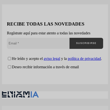
en 24-48 horas. El
mercado público genera
miles de oportunidades,
pero muy pocas
empresas entienden
RECIBE TODAS LAS NOVEDADES
realmente cómo están
compitiendo La mayoría
Regístrate aquí para estar atento a todas las novedades
de compañías trabajan
la contratación pública
SUSCRIBIRSE
desde una visión
fragmentada: Enigmia
convierte la
contratación pública en
He leído y acepto el
aviso legal
y la
política de privacidad
.
una lectura…
Deseo recibir información a través de email