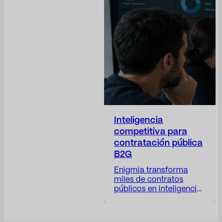
confianza, protege la
reputación de la
compañía, anticipa
riesgos, da visibilidad a
las decisiones
corporativas, posiciona
a…
Inteligencia
competitiva para
contratación pública
B2G
Enigmia transforma
miles de contratos
públicos en inteligencia
comercial B2G
accionable. Recibe un
informe con: Disponible