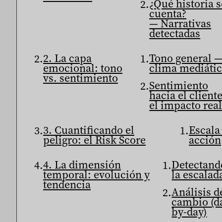
¿Qué historia s
cuenta?
— Narrativas
detectadas
2. La capa
Tono general —
emocional: tono
clima mediáti
vs. sentimiento
Sentimiento
hacia el client
el impacto rea
3. Cuantificando el
Escala
peligro: el Risk Score
acción
4. La dimensión
Detectand
temporal: evolución y
la escalad
tendencia
Análisis d
cambio (d
by-day)