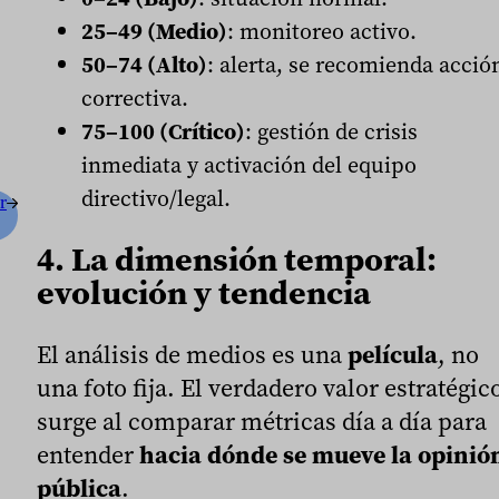
25–49 (Medio)
: monitoreo activo.
50–74 (Alto)
: alerta, se recomienda acció
correctiva.
75–100 (Crítico)
: gestión de crisis
inmediata y activación del equipo
directivo/legal.
r
4. La dimensión temporal:
evolución y tendencia
El análisis de medios es una
película
, no
una foto fija. El verdadero valor estratégic
surge al comparar métricas día a día para
entender
hacia dónde se mueve la opinió
pública
.