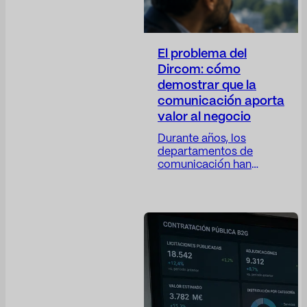
El problema del
Dircom: cómo
demostrar que la
comunicación aporta
valor al negocio
Durante años, los
departamentos de
comunicación han
trabajado con una
paradoja difícil de
resolver: su actividad es
cada vez más
estratégica, pero sus
métricas siguen siendo,
en muchos casos,
demasiado operativas.
El Dircom participa en la
construcción de