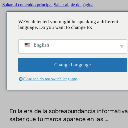
Saltar al contenido principal
Saltar al pie de página
We've detected you might be speaking a different
language. Do you want to change to:
scar
VOLVER
VOLVER
VOLVER
VOLVER
Insider
/
Reputación
/
Temas, narrativas y riesgo
English
reputacional en el análisis avanzado de medios
QUÉ HACEMOS
ÁMBITOS
SERVICIOS
NUESTRA APORTACIÓN
Noticias,
Reputación
Comunicación Corporativa
Consultoría
Informes
Change Language
TEMAS, NARRATIVAS Y RIESGO
Legislativo
Reputación y marca
Estudios
Noticias
REPUTACIONAL EN EL ANÁLISIS
Close and do not switch language
AVANZADO DE MEDIOS
Data Lake
Directivos y liderazgo
Business Intelligence
People
Asuntos públicos
En la era de la sobreabundancia informativa
Contact center
Marketing y patrocinio
saber que tu marca aparece en las …
Asistentes IA
Audiencias y territorio