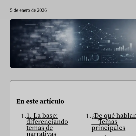
Sport
Deporte y talento
5 de enero de 2026
Medios de comunicación e informes
Instituciones públicas
En este artículo
1. La base:
¿De qué habla
diferenciando
— Temas
temas de
principales
narrativas