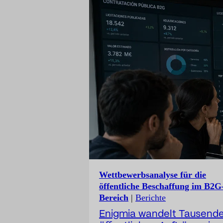
zunehmend strategischer,
doch ihre Kennzahlen ble
in vielen Fällen zu operativ
ausgerichtet. Der
Kommunikationsdirektor sp
eine entscheidende Rolle
Aufbau von Vertrauen, de
Schutz des Unternehmens
der Antizipation von Risike
der Transparenz von
Unternehmensentscheidu
und der Positionierung des
Unternehmens.
Wettbewerbsanalyse für die
öffentliche Beschaffung im B2G
Bereich
|
Berichte
Enigmia wandelt Tausend