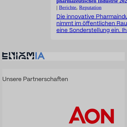
pharmazeutischen Industrie 20
|
Berichte
,
Reputation
Die innovative Pharmaindu
nimmt im öffentlichen Ra
eine Sonderstellung ein. Ih
Tätigkeit ist eng mit
Wissenschaft, Gesundheit
Investitionen, Forschung,
medizinischer Innovation 
der Verbesserung des
Patientenlebens verknüpft
Gleichzeitig agiert sie in 
Unsere Partnerschaften
besonders anspruchsvolle
Umfeld, in dem Regulierun
Arzneimittelpreise, Patent
und andere Faktoren eine
bedeutende Rolle spielen.