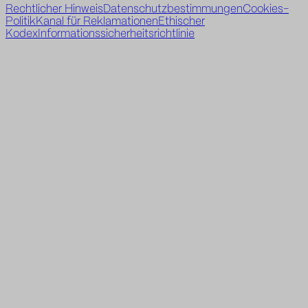
Rechtlicher Hinweis
Datenschutzbestimmungen
Cookies-
Politik
Kanal für Reklamationen
Ethischer
Kodex
Informationssicherheitsrichtlinie