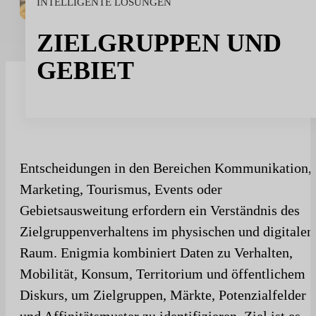
INTELLIGENTE LÖSUNGEN
Sport
Sport und Talent
ZIELGRUPPEN UND
Medien und Berichterstattung
GEBIET
Öffentliche Einrichtungen
Entscheidungen in den Bereichen Kommunikation,
Marketing, Tourismus, Events oder
Gebietsausweitung erfordern ein Verständnis des
Zielgruppenverhaltens im physischen und digitalen
Raum. Enigmia kombiniert Daten zu Verhalten,
Mobilität, Konsum, Territorium und öffentlichem
Diskurs, um Zielgruppen, Märkte, Potenzialfelder
und Affinitätsmuster zu identifizieren. Ziel ist es,