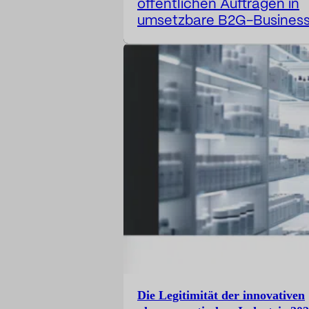
öffentlichen Aufträgen in
umsetzbare B2G-Busines
Intelligence um. Erhalten 
einen Bericht: Verfügbar i
48 Stunden. Der öffentlic
Markt generiert Tausende
Chancen, doch nur wenig
Unternehmen verstehen
wirklich, wie sie im Wettb
bestehen. Die meisten
Unternehmen betrachten 
öffentliche Auftragsverga
aus einer fragmentierten
Perspektive: Enigmia
transformiert die öffentlic
Auftragsvergabe in eine
umfassende Analyse…
Die Legitimität der innovativen