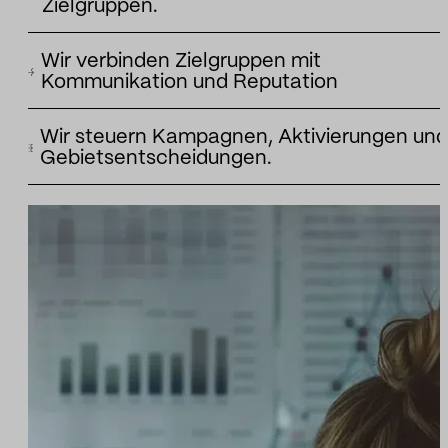
Räumen, bei Veranstaltungen, an touristischen Zielen, auf
Zielgruppen.
Märkten oder in Gewerbegebieten bewegen, konzentrieren
Wir identifizieren Märkte, geografische Gebiete oder
oder verteilen.
Wir verbinden Zielgruppen mit
Bevölkerungssegmente mit der größten Affinität zu einer
Kommunikation und Reputation
Kampagne, Marke, Veranstaltung oder institutionellen
Wir verknüpfen Verhaltensdaten mit öffentlichen Diskussione
Initiative.
Wir steuern Kampagnen, Aktivierungen un
Narrativen, Markenwahrnehmung und
Gebietsentscheidungen.
Positionierungsmöglichkeiten.
Wir wandeln Publikumsdaten in Empfehlungen für
Mediaplanung, Marketing, Tourismus, Veranstaltungen,
Kundengewinnung oder Gebietserweiterung um.