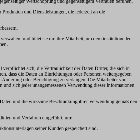
f gegenseitiger Wertschöpfung und gegenseitigem Vertrauen beruhen.
 Produkten und Dienstleistungen, die jederzeit an die
rbessern.
rwalten, und bittet sie um ihre Mitarbeit, um dem institutionellen
men.
erpflichtet sich, die Vertraulichkeit der Daten Dritter, die sich in
hren, dass die Daten an Einrichtungen oder Personen weitergegeben
en Änderung oder Berichtigung zu verlangen. Die Mitarbeiter von
ren und sich jeder unangemessenen Verwendung dieser Informationen
hrer Daten und die wirksame Beschränkung ihrer Verwendung gemäß den
linien und Verfahren eingeführt, um:
ktionsunterlagen seiner Kunden gespeichert sind.