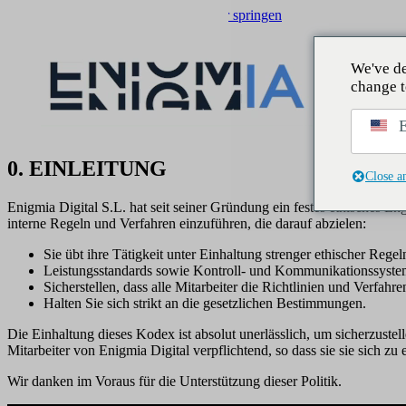
Zum Hauptinhalt springen
Zum Footer springen
We've de
change t
E
0. EINLEITUNG
Close a
Enigmia Digital S.L. hat seit seiner Gründung ein festes ethisches E
interne Regeln und Verfahren einzuführen, die darauf abzielen:
Sie übt ihre Tätigkeit unter Einhaltung strenger ethischer Rege
Leistungsstandards sowie Kontroll- und Kommunikationssysteme
Sicherstellen, dass alle Mitarbeiter die Richtlinien und Verfahre
Halten Sie sich strikt an die gesetzlichen Bestimmungen.
Die Einhaltung dieses Kodex ist absolut unerlässlich, um sicherzuste
Mitarbeiter von Enigmia Digital verpflichtend, so dass sie sie sich 
Wir danken im Voraus für die Unterstützung dieser Politik.