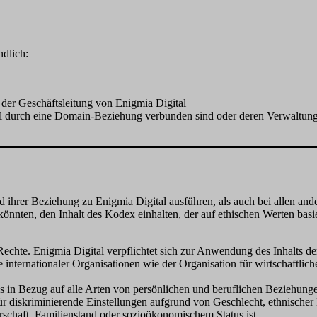
ndlich:
 der Geschäftsleitung von Enigmia Digital
tal durch eine Domain-Beziehung verbunden sind oder deren Verwaltun
 ihrer Beziehung zu Enigmia Digital ausführen, als auch bei allen ande
nten, den Inhalt des Kodex einhalten, der auf ethischen Werten basiert
echte. Enigmia Digital verpflichtet sich zur Anwendung des Inhalts 
internationaler Organisationen wie der Organisation für wirtschaftli
s in Bezug auf alle Arten von persönlichen und beruflichen Beziehungen
ür diskriminierende Einstellungen aufgrund von Geschlecht, ethnischer 
erschaft, Familienstand oder sozioökonomischem Status ist.