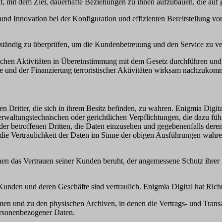
eit, mit dem Ziel, dauerhafte Beziehungen zu ihnen aufzubauen, die au
nd Innovation bei der Konfiguration und effizienten Bereitstellung von
fe ständig zu überprüfen, um die Kundenbetreuung und den Service zu ve
lichen Aktivitäten in Übereinstimmung mit dem Gesetz durchführen und ve
e und der Finanzierung terroristischer Aktivitäten wirksam nachzukom
n Dritter, die sich in ihrem Besitz befinden, zu wahren. Enigmia Digital v
rwaltungstechnischen oder gerichtlichen Verpflichtungen, die dazu fü
 der betroffenen Dritten, die Daten einzusehen und gegebenenfalls der
t die Vertraulichkeit der Daten im Sinne der obigen Ausführungen wah
 denen das Vertrauen seiner Kunden beruht, der angemessene Schutz i
Kunden und deren Geschäfte sind vertraulich. Enigmia Digital hat Richt
men und zu den physischen Archiven, in denen die Vertrags- und Transa
ersonenbezogener Daten.