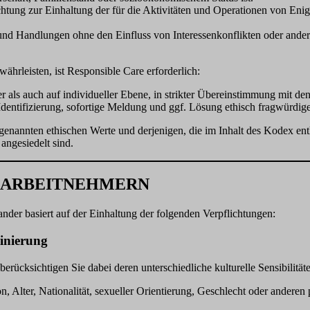
ichtung zur Einhaltung der für die Aktivitäten und Operationen von E
en und Handlungen ohne den Einfluss von Interessenkonflikten oder ande
ährleisten, ist Responsible Care erforderlich:
er als auch auf individueller Ebene, in strikter Übereinstimmung mit d
 Identifizierung, sofortige Meldung und ggf. Lösung ethisch fragwürdig
 genannten ethischen Werte und derjenigen, die im Inhalt des Kodex ent
angesiedelt sind.
N ARBEITNEHMERN
nder basiert auf der Einhaltung der folgenden Verpflichtungen:
inierung
rücksichtigen Sie dabei deren unterschiedliche kulturelle Sensibilität
, Alter, Nationalität, sexueller Orientierung, Geschlecht oder anderen 