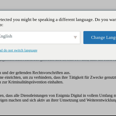
tected you might be speaking a different language. Do you wan
o:
Ethischer Kodex
nglish
Change Lang
nd do not switch language
ngagement zum Ausdruck gebracht und ist sich bewusst, dass die beste A
ln und der geltenden Rechtsvorschriften aus.
 einrichten, um zu verhindern, dass ihre Tätigkeit für Zwecke genutz
n zur Kriminalitätsprävention einhalten.
llen, dass alle Dienstleistungen von Enigmia Digital in vollem Umfang 
zu eigen machen und sich aktiv an ihrer Umsetzung und Weiterentwicklun