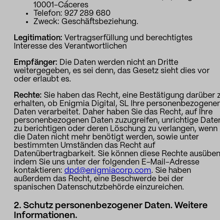
10001-Cáceres
Telefon: 927 289 680
Sport
Sport und Talent
Zweck: Geschäftsbeziehung.
Medien und Berichterstattung
Legitimation:
Vertragserfüllung und berechtigtes
Interesse des Verantwortlichen
Öffentliche Einrichtungen
Empfänger:
Die Daten werden nicht an Dritte
weitergegeben, es sei denn, das Gesetz sieht dies vor
oder erlaubt es.
Rechte:
Sie haben das Recht, eine Bestätigung darüber 
erhalten, ob Enigmia Digital, SL Ihre personenbezogene
Daten verarbeitet. Daher haben Sie das Recht, auf Ihre
personenbezogenen Daten zuzugreifen, unrichtige Date
zu berichtigen oder deren Löschung zu verlangen, wenn
die Daten nicht mehr benötigt werden, sowie unter
bestimmten Umständen das Recht auf
Datenübertragbarkeit. Sie können diese Rechte ausüben
indem Sie uns unter der folgenden E-Mail-Adresse
kontaktieren:
dpd@enigmiacorp.com
. Sie haben
außerdem das Recht, eine Beschwerde bei der
spanischen Datenschutzbehörde einzureichen.
2. Schutz personenbezogener Daten. Weitere
Informationen.