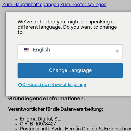
Zum Hauptinhalt springen
Zum Footer springen
We've detected you might be speaking a
different language. Do you want to change
uchen
to:
ZURÜCK ZU
ZURÜCK ZU
ZURÜCK ZU
ZURÜCK ZU
Datenschutzbestimmungen
English
WAS WIR TUN
GEBIETE
DIENSTLEISTUNGEN
UNSER BEITRAG
Enigmia Digital, SL legt großen Wert auf den Schutz der
Privatsphäre ihrer Website-Besucher. Bitte lesen Sie
unsere Datenschutzrichtlinie, um zu erfahren, wie wir mit
Reputation
Unternehmenskommunikation
Beratung
Berichte
den von Ihnen bereitgestellten Informationen umgehen.
Change Language
Durch das Senden von Mitteilungen oder Nachrichten mi
Legislative
Reputation und Marke
Studien
Nachrichten
personenbezogenen Daten über diese Website erklären
Sie sich mit unserer Datenschutzrichtlinie einverstanden
Close and do not switch language
Datensee
Manager und Führungskräfte
Business Intelligence
1. Schutz personenbezogener Daten.
Grundlegende Informationen.
Menschen
Öffentlichkeitsarbeit
Verantwortlicher für die Datenverarbeitung:
Kontaktstelle
Marketing und Sponsoring
Enigma Digital, SL.
CIF: B-10978427
IA-Assistenten
Zielgruppen und Gebiet
Postanschrift: Avda. Hernán Cortés, 5, Erdgeschos