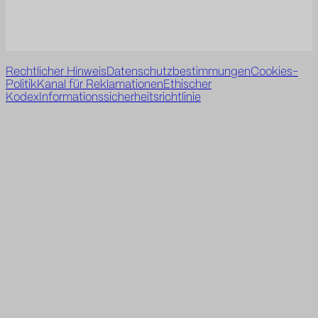
Rechtlicher Hinweis
Datenschutzbestimmungen
Cookies-
Politik
Kanal für Reklamationen
Ethischer
Kodex
Informationssicherheitsrichtlinie