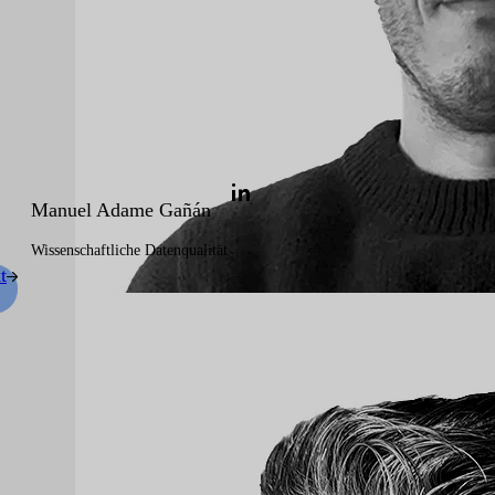
Manuel Adame Gañán
Wissenschaftliche Datenqualität
t