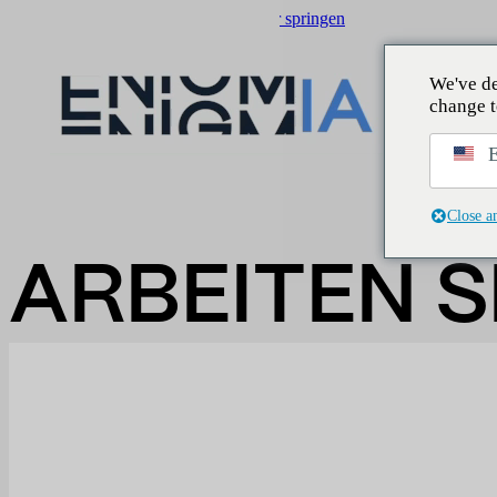
Zum Hauptinhalt springen
Zum Footer springen
We've de
change t
E
Close a
ARBEITEN S