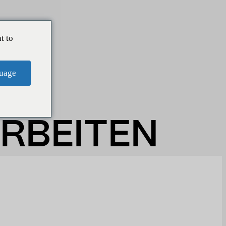
t to
uage
ARBEITEN