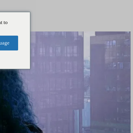
t to
uage