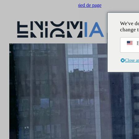
Passer au contenu principal
Passer au pied de page
We've de
change t
E
Close a