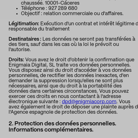
chaussée. 10001-Cáceres
Téléphone : 927 289 680
Le sport
Sport et talent
Objectif : relation commerciale ou d'affaires.
Médias et reportages
Légitimation:
Exécution d'un contrat et intérêt légitime 
responsable du traitement
institutions publiques
Destinataires :
Les données ne seront pas transférées à
des tiers, sauf dans les cas où la loi le prévoit ou
l'autorise.
Droits:
Vous avez le droit d'obtenir la confirmation que
Enigmaia Digital, SL traite vos données personnelles.
Vous disposez ainsi du droit d'accéder à vos données
personnelles, de rectifier les données inexactes, d'en
demander la suppression lorsqu'elles ne sont plus
nécessaires, ainsi que du droit à la portabilité des
données dans certaines circonstances. Vous pouvez
exercer ces droits en nous contactant à l'adresse
électronique suivante :
dpd@enigmiacorp.com
. Vous
avez également le droit de déposer une plainte auprès 
l'Agence espagnole de protection des données.
2. Protection des données personnelles.
Informations complémentaires.