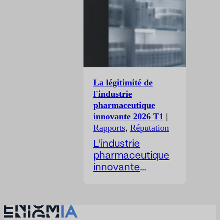
risques, assurer la
les entreprises
transparence des
B2G. Recevez un
décisions
rapport sous 24 à
stratégiques et
48 heures. Le
positionner
marché public
l’entreprise.
génère des
milliers
La légitimité de
d'opportunités,
l'industrie
mais rares sont
pharmaceutique
les entreprises
innovante 2026 T1
|
qui comprennent
Rapports
,
Réputation
réellement les
L'industrie
enjeux
pharmaceutique
concurrentiels.
innovante
La plupart des
occupe une place
entreprises
unique dans la
abordent les
sphère publique.
marchés publics
Son activité est
de manière