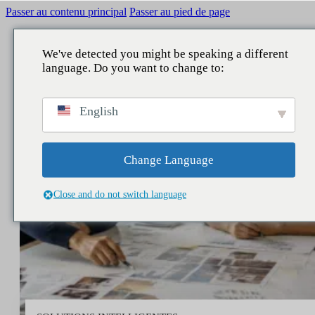
Passer au contenu principal
Passer au pied de page
We've detected you might be speaking a different
language. Do you want to change to:
RETOUR À
RETOUR À
RETOUR À
RETOUR À
English
CE QUE NOUS FAISONS
ZONES
SERVICES
NOTRE CONTRIBUTION
Réputation
Communication d'entreprise
Conseil
Rapports
Change Language
Législatif
Réputation et marque
Études
Actualités
Close and do not switch language
Lac de données
Gestionnaires et leadership
Intelligence économique
Les personnes
affaires publiques
Centre de contact
Marketing et parrainage
Assistants IA
Publics et territoire