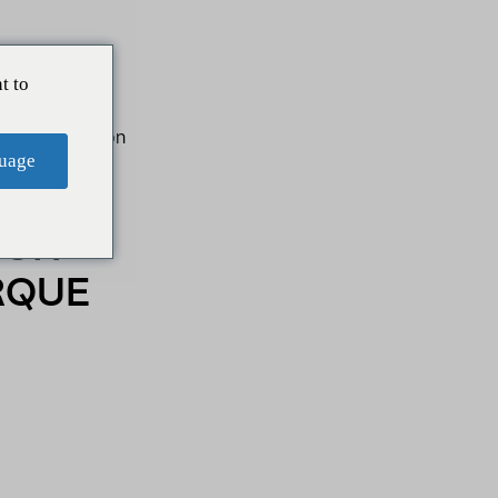
t to
ur sa réputation
uage
OUR
RQUE