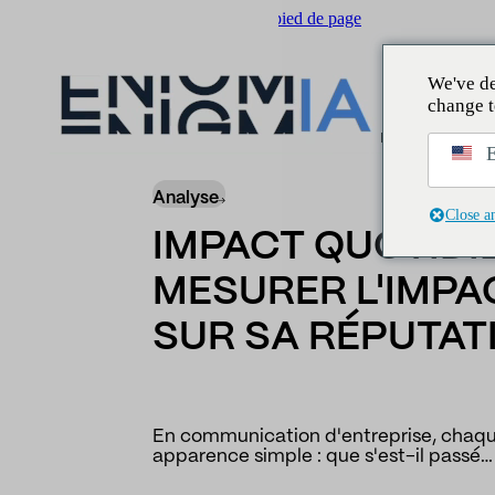
Passer au contenu principal
Passer au pied de page
We've de
change t
L'initié
/
Actualités
/
Impact quotidien : l'ou
E
Analyse
Close a
IMPACT QUOTIDIE
MESURER L'IMPA
SUR SA RÉPUTAT
En communication d'entreprise, chaq
apparence simple : que s'est-il passé…