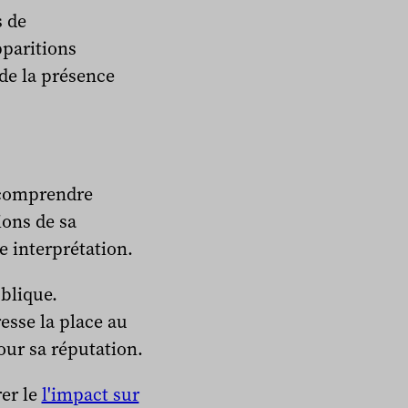
s de
pparitions
 de la présence
t comprendre
ions de sa
e interprétation.
blique.
esse la place au
our sa réputation.
er le
l'impact sur