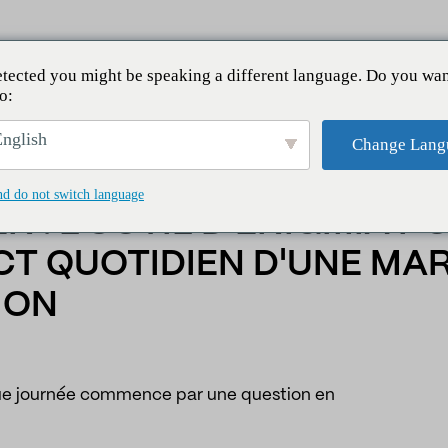
tected you might be speaking a different language. Do you wan
o:
til d'Enigmia pour mesurer l'impact quotidien d'une marque s
nglish
Change Lang
nd do not switch language
N : L'OUTIL D'ENIGMIA P
CT QUOTIDIEN D'UNE MA
ION
ue journée commence par une question en