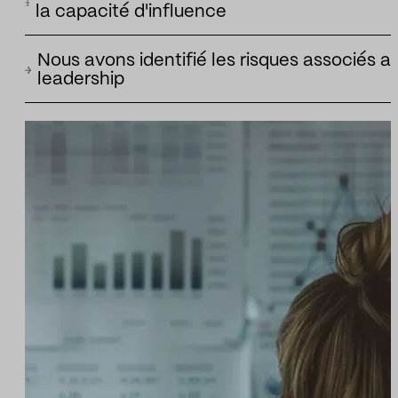
met à l'épreuve la réputation de l'entreprise ou de l'institution
la capacité d'influence
qu'il représente.
Nous évaluons la capacité d'un dirigeant à susciter l'attention, 
Nous avons identifié les risques associés a
conversation, un impact sur sa réputation et une valeur
leadership
communicative dans la sphère publique.
Nous identifions les récits personnels, les controverses ou les
points faibles susceptibles d'affecter l'organisation, le porte-
parole ou la légitimité de la direction.