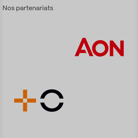
Enigmia les
l'investissement,
Nos partenariats
transforme en
à la recherche, à
une analyse
l'innovation
complète…
médicale et à
l'amélioration de
la vie des
patients. Mais
elle évolue
également dans
un
environnement
particulièrement
exigeant, où la
réglementation,
le prix des
médicaments, les
brevets et
d'autres facteurs