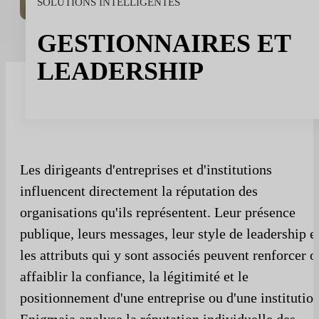
SOLUTIONS INTELLIGENTES
Le sport
Sport et talent
GESTIONNAIRES ET
Médias et reportages
LEADERSHIP
institutions publiques
Les dirigeants d'entreprises et d'institutions
influencent directement la réputation des
organisations qu'ils représentent. Leur présence
publique, leurs messages, leur style de leadership e
les attributs qui y sont associés peuvent renforcer o
affaiblir la confiance, la légitimité et le
positionnement d'une entreprise ou d'une institution
Enigmaia analyse la réputation individuelle des