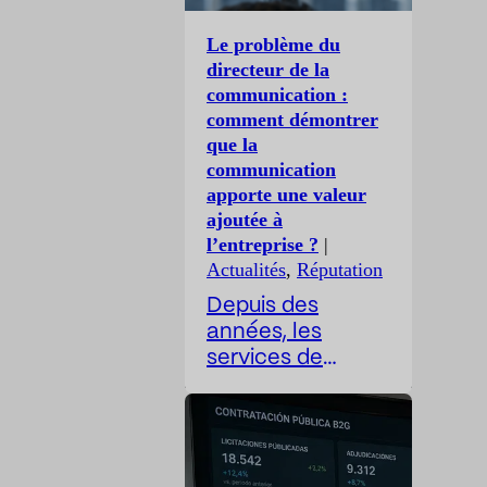
Le problème du
directeur de la
communication :
comment démontrer
que la
communication
apporte une valeur
ajoutée à
l’entreprise ?
|
Actualités
,
Réputation
Depuis des
années, les
services de
communication
sont confrontés à
un paradoxe
complexe : leur