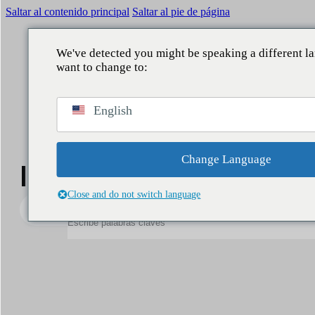
Saltar al contenido principal
Saltar al pie de página
We've detected you might be speaking a different 
want to change to:
VOLVER
VOLVER
VOLVER
VOLVER
English
QUÉ HACEMOS
ÁMBITOS
SERVICIOS
NUESTRA APORTACIÓN
Reputación
Comunicación Corporativa
Consultoría
Informes
Change Language
Informes y noticias
Legislativo
Reputación y marca
Estudios
Noticias
Close and do not switch language
Buscar
Data Lake
Directivos y liderazgo
Business Intelligence
People
Asuntos públicos
Contact center
Marketing y patrocinio
Asistentes IA
Audiencias y territorio