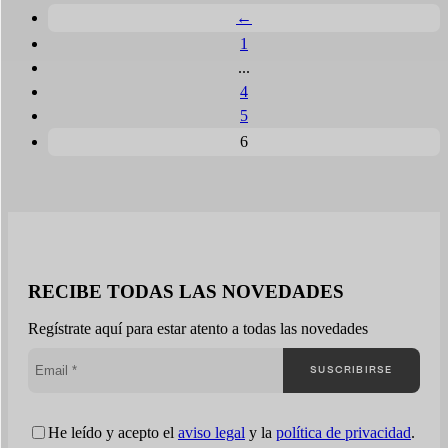
←
Sport
Deporte y talento
1
...
Medios de comunicación e informes
4
5
Instituciones públicas
6
RECIBE TODAS LAS NOVEDADES
Regístrate aquí para estar atento a todas las novedades
SUSCRIBIRSE
He leído y acepto el
aviso legal
y la
política de privacidad
.