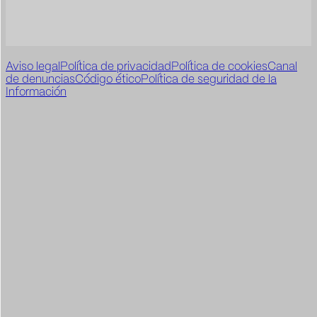
Aviso legal
Política de privacidad
Política de cookies
Canal
de denuncias
Código ético
Política de seguridad de la
Información