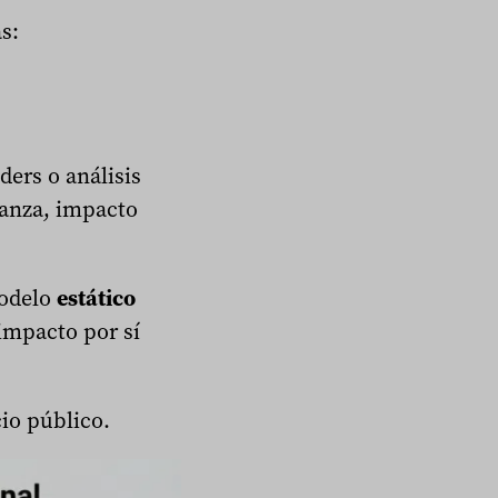
s:
ders o análisis
nanza, impacto
modelo
estático
impacto por sí
io público.