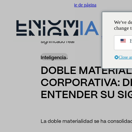
Saltar al contenido principal
Saltar al pie de página
We've de
change t
Insider
/
Inteligencia regulatoria
/
Doble mate
E
significado real
Close a
Inteligencia
DOBLE MATERIAL
CORPORATIVA: D
ENTENDER SU SI
La doble materialidad se ha consolida