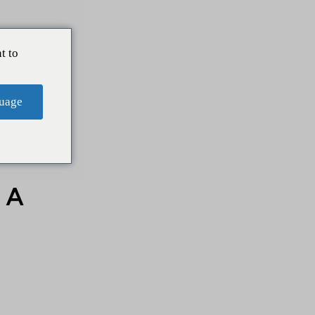
t to
a entender su
uage
 A