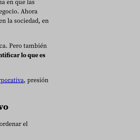
a en que las
negocio. Ahora
n la sociedad, en
ica. Pero también
ntificar lo que es
rporativa
, presión
vo
ordenar el