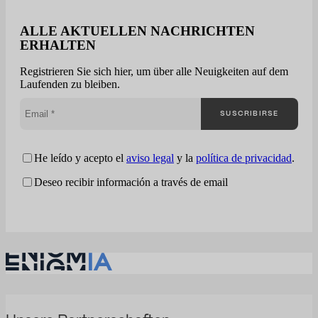
verstehen wirklich, wie sie i
Wettbewerb bestehen. Die
ALLE AKTUELLEN NACHRICHTEN
meisten Unternehmen
ERHALTEN
betrachten die öffentliche
Auftragsvergabe aus einer
Registrieren Sie sich hier, um über alle Neuigkeiten auf dem
fragmentierten Perspektive
Laufenden zu bleiben.
Enigmia transformiert die
öffentliche Auftragsvergabe
SUSCRIBIRSE
eine umfassende Analyse…
He leído y acepto el
aviso legal
y la
política de privacidad
.
Deseo recibir información a través de email