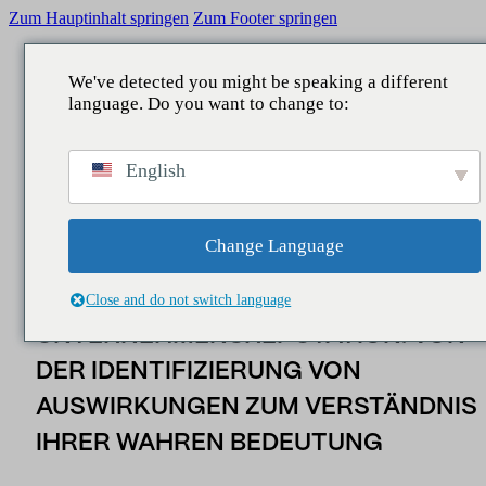
Zum Hauptinhalt springen
Zum Footer springen
We've detected you might be speaking a different
language. Do you want to change to:
chen
ZURÜCK ZU
ZURÜCK ZU
ZURÜCK ZU
ZURÜCK ZU
Insider
/
Regulierungsinformationen
/
Doppelte
English
Wesentlichkeit und Unternehmensreputation: von der
WAS WIR TUN
GEBIETE
DIENSTLEISTUNGEN
UNSER BEITRAG
Identifizierung von Auswirkungen zum Verständnis ihrer
wahren Bedeutung
Reputation
Unternehmenskommunikation
Beratung
Berichte
Change Language
Intelligenz
Legislative
Reputation und Marke
Studien
Nachrichten
DOPPELTE WESENTLICHKEIT UND
Close and do not switch language
Datensee
Manager und Führungskräfte
Business Intelligence
UNTERNEHMENSREPUTATION: VON
DER IDENTIFIZIERUNG VON
Menschen
Öffentlichkeitsarbeit
AUSWIRKUNGEN ZUM VERSTÄNDNIS
Kontaktstelle
Marketing und Sponsoring
IHRER WAHREN BEDEUTUNG
IA-Assistenten
Zielgruppen und Gebiet