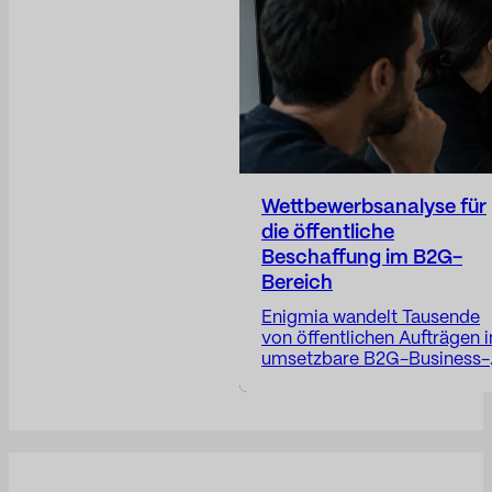
und der Positionierung des
Unternehmens.
Wettbewerbsanalyse für
die öffentliche
Beschaffung im B2G-
Bereich
Enigmia wandelt Tausende
von öffentlichen Aufträgen i
umsetzbare B2G-Business-
Intelligence um. Erhalten Si
einen Bericht: Verfügbar in
24–48 Stunden. Der
öffentliche Markt generiert
Tausende von Chancen, do
nur wenige Unternehmen