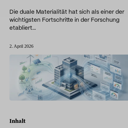
Sport
Sport und Talent
Die duale Materialität hat sich als einer der
wichtigsten Fortschritte in der Forschung
Medien und Berichterstattung
etabliert…
Öffentliche Einrichtungen
2. April 2026
Inhalt