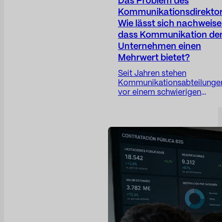
Das Problem des
Kommunikationsdirektor
Wie lässt sich nachweise
dass Kommunikation d
Unternehmen einen
Mehrwert bietet?
Seit Jahren stehen
Kommunikationsabteilunge
vor einem schwierigen
Paradoxon: Ihre Arbeit wird
zunehmend strategischer,
doch ihre Kennzahlen bleib
in vielen Fällen zu operativ
ausgerichtet. Der
Kommunikationsdirektor
spielt eine entscheidende
Rolle beim Aufbau von
Vertrauen, dem Schutz des
Unternehmensrufs, der
Antizipation von Risiken, de
Transparenz von
Unternehmensentscheidun