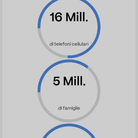
16 Mill.
di telefoni cellulari
5 Mill.
di famiglie