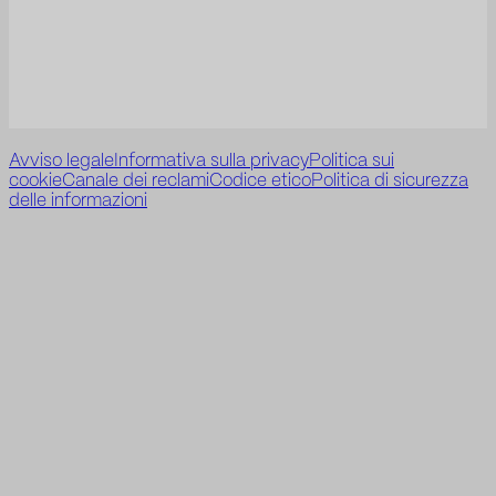
Avviso legale
Informativa sulla privacy
Politica sui
cookie
Canale dei reclami
Codice etico
Politica di sicurezza
delle informazioni