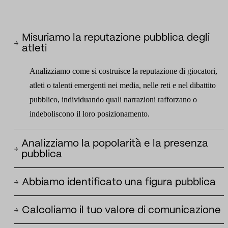
Misuriamo la reputazione pubblica degli
atleti
Analizziamo come si costruisce la reputazione di giocatori,
atleti o talenti emergenti nei media, nelle reti e nel dibattito
pubblico, individuando quali narrazioni rafforzano o
indeboliscono il loro posizionamento.
Analizziamo la popolarità e la presenza
pubblica
Misuriamo la visibilità dell'atleta nei media e nei social networ
Abbiamo identificato una figura pubblica
distinguendo tra notorietà, importanza, conversazioni generate
Interpretiamo i tratti della personalità che l'atleta proietta
ed evoluzione della sua presenza pubblica.
Calcoliamo il tuo valore di comunicazione
attraverso la sua presenza pubblica, i suoi contenuti e il modo 