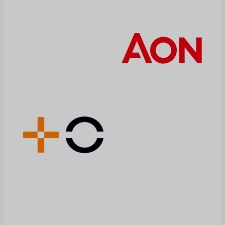
all'innovazione
medica e al
miglioramento
della vita dei
pazienti. Ma opera
anche in un
contesto
particolarmente
esigente, dove la
regolamentazione,
la determinazione
dei prezzi dei
farmaci, i brevetti
e altri fattori
rivestono un ruolo
significativo.