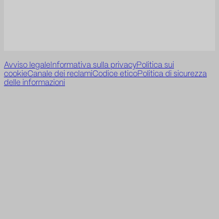
Avviso legale
Informativa sulla privacy
Politica sui
cookie
Canale dei reclami
Codice etico
Politica di sicurezza
delle informazioni