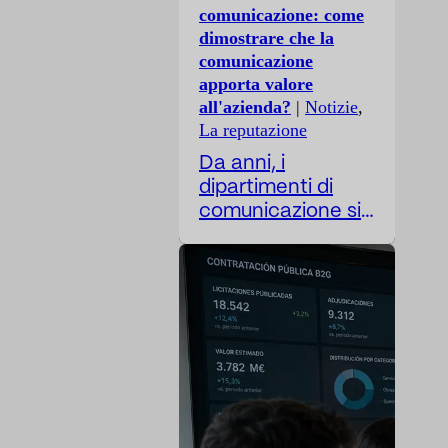
comunicazione: come
dimostrare che la
comunicazione
apporta valore
all'azienda?
|
Notizie
,
La reputazione
Da anni, i
dipartimenti di
comunicazione si
confrontano con
un difficile
paradosso: il loro
lavoro è sempre
più strategico,
eppure i loro
parametri di
valutazione
rimangono, in