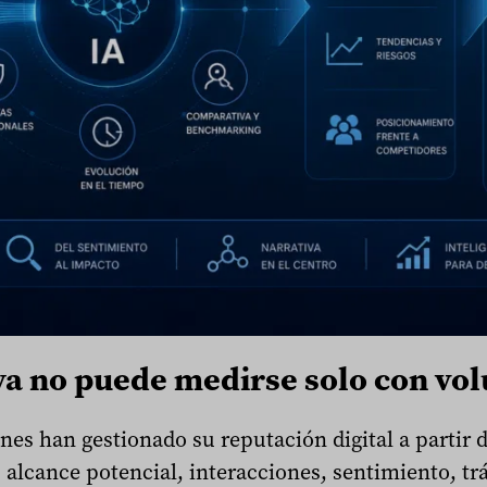
 ya no puede medirse solo con v
es han gestionado su reputación digital a partir 
lcance potencial, interacciones, sentimiento, tráf