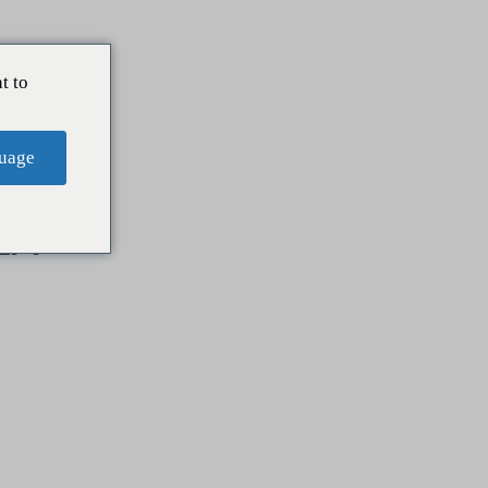
t to
uage
LA