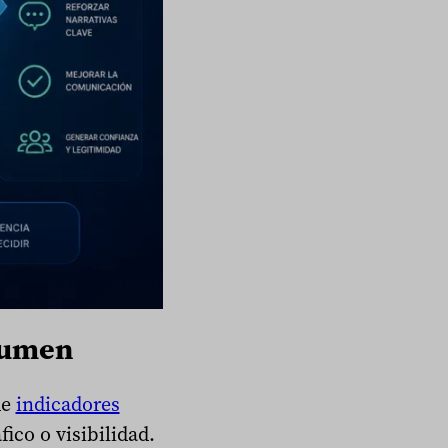
olumen
de
indicadores
ico o visibilidad.