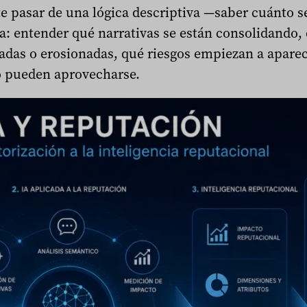
e pasar de una lógica descriptiva —saber cuánto s
a: entender qué narrativas se están consolidando
adas o erosionadas, qué riesgos empiezan a aparec
 pueden aprovecharse.