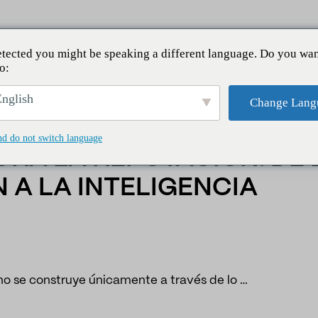
tected you might be speaking a different language. Do you wan
o:
tación: de la monitorización a la inteligencia reputacional
nglish
Change Lang
nd do not switch language
ORA LA REPUTACIÓN: DE 
 A LA INTELIGENCIA
no se construye únicamente a través de lo …