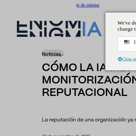
Saltar al contenido principal
Saltar al pie de página
We've de
change t
Insider
/
Noticias
/
Cómo la IA mejora la repu
E
Noticias,
Close a
CÓMO LA IA MEJ
MONITORIZACIÓN
REPUTACIONAL
La reputación de una organización ya 