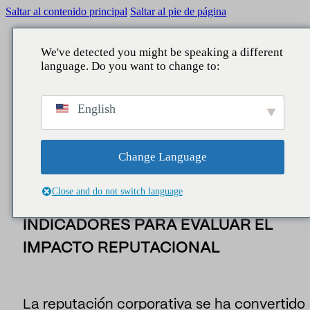
Saltar al contenido principal
Saltar al pie de página
We've detected you might be speaking a different
language. Do you want to change to:
scar
VOLVER
VOLVER
VOLVER
VOLVER
Insider
/
Noticias
/
Cómo medir la reputación de una
English
empresa: metodología e indicadores para evaluar el
QUÉ HACEMOS
ÁMBITOS
SERVICIOS
NUESTRA APORTACIÓN
impacto reputacional
Noticias
Reputación
Comunicación Corporativa
Consultoría
Informes
Change Language
CÓMO MEDIR LA REPUTACIÓN DE
Legislativo
Reputación y marca
Estudios
Noticias
Close and do not switch language
UNA EMPRESA: METODOLOGÍA E
Data Lake
Directivos y liderazgo
Business Intelligence
INDICADORES PARA EVALUAR EL
People
Asuntos públicos
IMPACTO REPUTACIONAL
Contact center
Marketing y patrocinio
Asistentes IA
Audiencias y territorio
La reputación corporativa se ha convertido