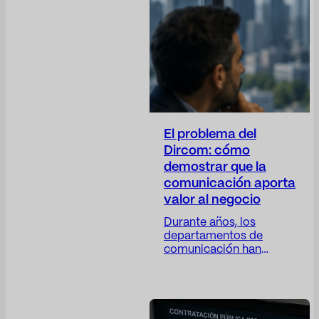
El problema del
Dircom: cómo
demostrar que la
comunicación aporta
valor al negocio
Durante años, los
departamentos de
comunicación han
trabajado con una
paradoja difícil de
resolver: su actividad es
cada vez más
estratégica, pero sus