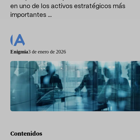
en uno de los activos estratégicos más
Sport
Deporte y talento
importantes …
Medios de comunicación e informes
Instituciones públicas
Enigmia
3 de enero de 2026
Contenidos