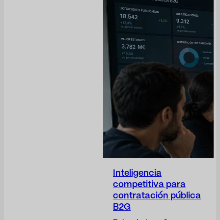
métricas siguen siendo,
en muchos casos,
demasiado operativas.
El Dircom participa en la
construcción de
confianza, protege la
reputación de la
compañía, anticipa
riesgos, da visibilidad a
las decisiones
corporativas, posiciona
a…
Inteligencia
competitiva para
contratación pública
B2G