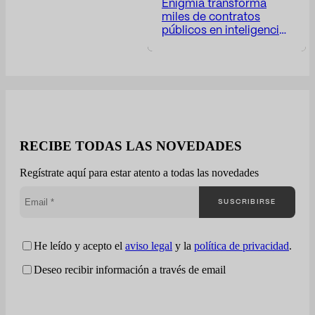
Enigmia transforma
miles de contratos
públicos en inteligencia
comercial B2G
accionable. Recibe un
informe con: Disponible
en 24-48 horas. El
mercado público genera
miles de oportunidades,
pero muy pocas
empresas entienden
RECIBE TODAS LAS NOVEDADES
realmente cómo están
compitiendo La mayoría
Regístrate aquí para estar atento a todas las novedades
de compañías trabajan
la contratación pública
SUSCRIBIRSE
desde una visión
fragmentada: Enigmia
convierte la
contratación pública en
He leído y acepto el
aviso legal
y la
política de privacidad
.
una lectura…
Deseo recibir información a través de email