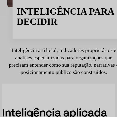
Desporto
Esporte e talento
INTELIGÊNCIA PARA
DECIDIR
Mídia e reportagem
Instituições públicas
Inteligência artificial, indicadores proprietários e
análises especializadas para organizações que
precisam entender como sua reputação, narrativas 
posicionamento público são construídos.
Inteligência aplicada