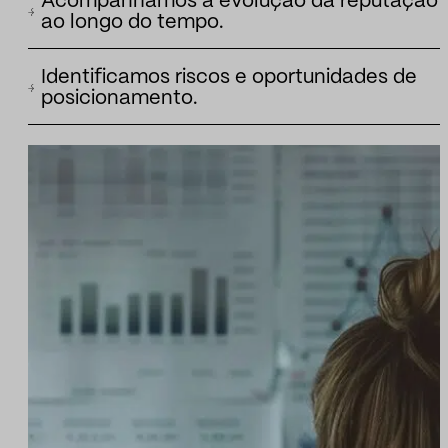
Acompanhamos a evolução da reputação
público de uma marca e como essas narrativas influenciam su
ao longo do tempo.
percepção, legitimidade e capacidade de atuação.
Analisamos as trajetórias de reputação para entender se uma
Identificamos riscos e oportunidades de
marca consolida seus pontos fortes, acumula riscos ou passa p
posicionamento.
mudanças relevantes em seu posicionamento público.
Identificamos áreas onde a marca pode ganhar relevância,
corrigir pontos fracos ou antecipar narrativas que possam afet
sua reputação.