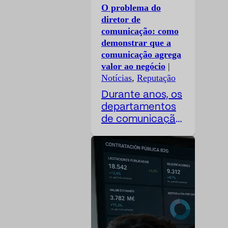
O problema do
diretor de
comunicação: como
demonstrar que a
comunicação agrega
valor ao negócio
|
Notícias
,
Reputação
Durante anos, os
departamentos
de comunicação
têm enfrentado
um paradoxo
difícil: seu
trabalho é cada
vez mais
estratégico, mas
suas métricas
permanecem,