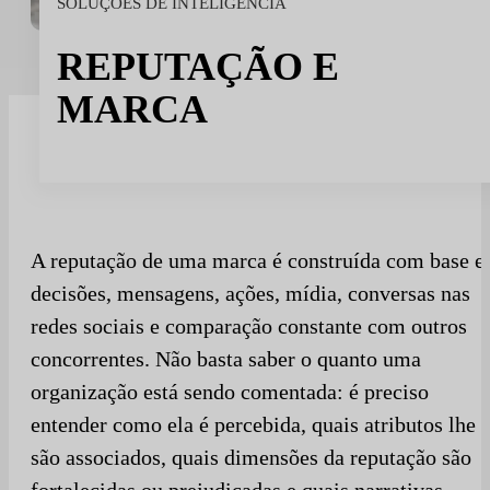
SOLUÇÕES DE INTELIGÊNCIA
Desporto
Esporte e talento
REPUTAÇÃO E
Mídia e reportagem
MARCA
Instituições públicas
A reputação de uma marca é construída com base 
decisões, mensagens, ações, mídia, conversas nas
redes sociais e comparação constante com outros
concorrentes. Não basta saber o quanto uma
organização está sendo comentada: é preciso
entender como ela é percebida, quais atributos lhe
são associados, quais dimensões da reputação são
fortalecidas ou prejudicadas e quais narrativas