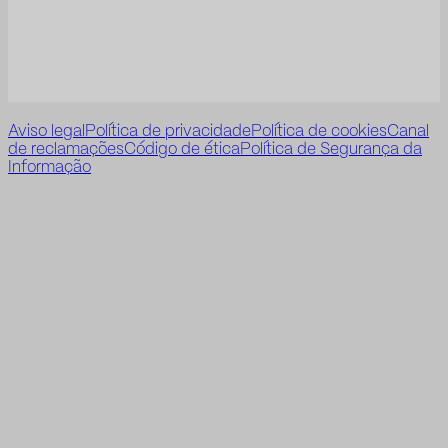
Aviso legal
Política de privacidade
Política de cookies
Canal
de reclamações
Código de ética
Política de Segurança da
Informação