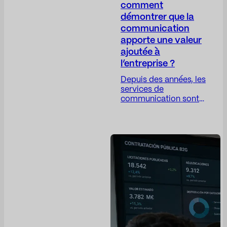
comment
démontrer que la
communication
apporte une valeur
ajoutée à
l’entreprise ?
Depuis des années, les
services de
communication sont
confrontés à un
paradoxe complexe :
leur travail est de plus
en plus stratégique,
mais leurs indicateurs
restent, dans bien des
cas, trop opérationnels.
Le directeur de la
communication joue un
rôle crucial pour
instaurer la confiance,
protéger la réputation
de l’entreprise,