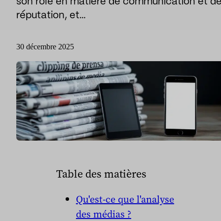
son rôle en matière de communication et d
réputation, et…
Le sport
Sport et talent
Médias et reportages
30 décembre 2025
institutions publiques
Table des matières
Qu'est-ce que l'analyse
des médias ?