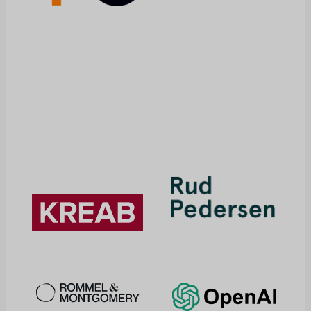
le prix des
médicaments, les
brevets et
d'autres facteurs
jouent un rôle
prépondérant.