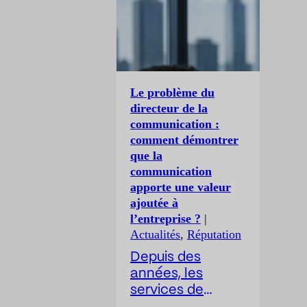
Le problème du
directeur de la
communication :
comment démontrer
que la
communication
apporte une valeur
ajoutée à
l’entreprise ?
|
Actualités
,
Réputation
Depuis des
années, les
services de
communication