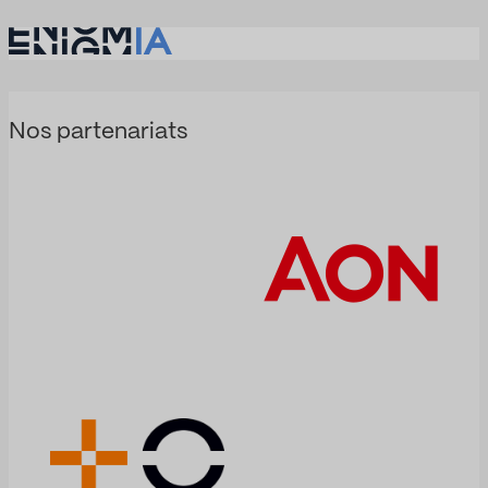
abordent les
sphère publique.
marchés publics
Son activité est
de manière
liée à la science,
fragmentée :
à la santé, à
Enigmia les
l'investissement,
Nos partenariats
transforme en
à la recherche, à
une analyse
l'innovation
complète…
médicale et à
l'amélioration de
la vie des
patients. Mais
elle évolue
également dans
un
environnement
particulièrement
exigeant, où la
réglementation,