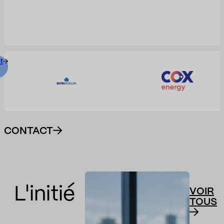
t
CONTACT
L'initié
VOIR
TOUS