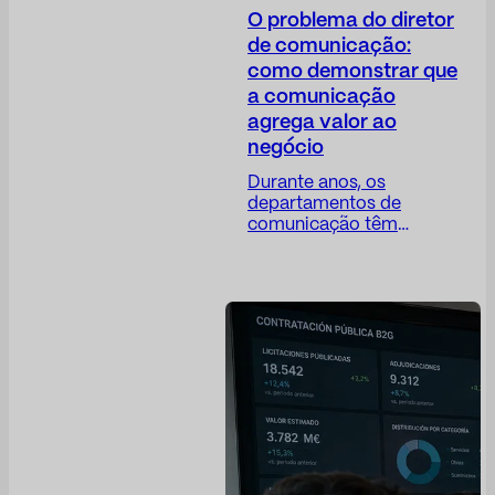
O problema do diretor
de comunicação:
como demonstrar que
a comunicação
agrega valor ao
negócio
Durante anos, os
departamentos de
comunicação têm
enfrentado um paradoxo
difícil: seu trabalho é
cada vez mais
estratégico, mas suas
métricas permanecem,
em muitos casos,
excessivamente
operacionais. O Diretor
de Comunicação
(Dircom) desempenha
um papel crucial na
construção da confiança,