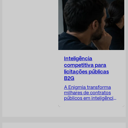
na proteção da
reputação da empresa,
na antecipação de riscos,
na transparência das
decisões corporativas e
no posicionamento da
empresa...
Inteligência
competitiva para
licitações públicas
B2G
A Enigmia transforma
milhares de contratos
públicos em inteligência
de negócios B2G
acionável. Receba um
relatório com: Disponível
em 24 a 48 horas. O
mercado público gera