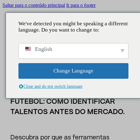
Saltar para o conteúdo principal
Ir para o footer
We've detected you might be speaking a different
language. Do you want to change to:
squisar
VOLTAR A
VOLTAR A
VOLTAR A
VOLTAR A
Insider
/
Notícias
/
A melhor ferramenta de observação d
English
jogadores de futebol: como identificar talentos antes
O QUE FAZEMOS
ÁREAS
SERVIÇOS
A NOSSA CONTRIBUIÇÃO
do mercado.
Atores
Reputação
Comunicação Corporativa
Consultoria
Relatórios
Change Language
A MELHOR FERRAMENTA DE
Legislativo
Reputação e marca
Estudos
Notícias
Close and do not switch language
OBSERVAÇÃO DE JOGADORES DE
Lago de dados
Gestores e liderança
Inteligência empresarial
FUTEBOL: COMO IDENTIFICAR
Pessoas
assuntos públicos
TALENTOS ANTES DO MERCADO.
Centro de contacto
Marketing e patrocínio
Assistentes de AI
Público-alvo e território
Descubra por que as ferramentas