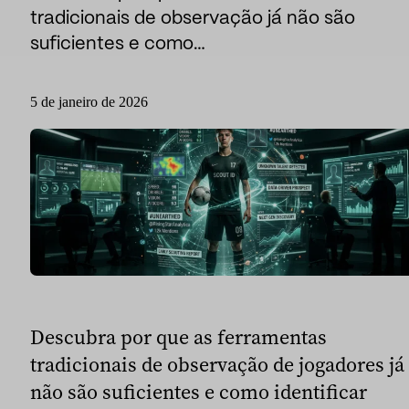
tradicionais de observação já não são
Desporto
Esporte e talento
suficientes e como…
Mídia e reportagem
5 de janeiro de 2026
Instituições públicas
Descubra por que as ferramentas
tradicionais de observação de jogadores já
não são suficientes e como identificar