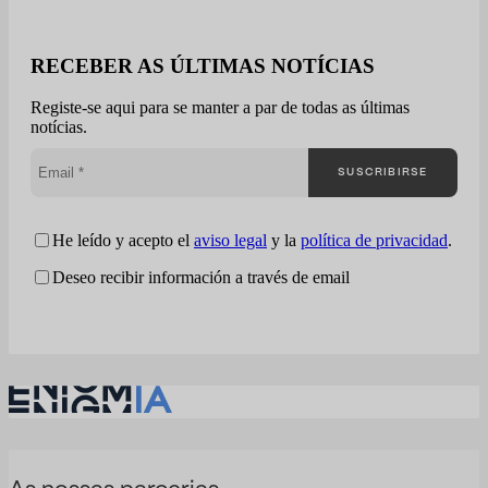
milhares de
oportunidades, mas
poucas empresas
RECEBER AS ÚLTIMAS NOTÍCIAS
realmente entendem
como estão competindo.
Registe-se aqui para se manter a par de todas as últimas
A maioria das empresas
notícias.
aborda as licitações
públicas de uma
SUSCRIBIRSE
perspectiva
fragmentada: a Enigmia
transforma as licitações
He leído y acepto el
aviso legal
y la
política de privacidad
.
públicas em uma análise
abrangente…
Deseo recibir información a través de email