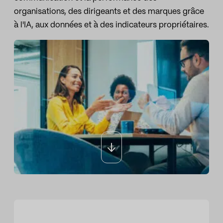
organisations, des dirigeants et des marques grâce
Le sport
Sport et talent
à l'IA, aux données et à des indicateurs propriétaires.
Médias et reportages
institutions publiques