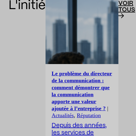
L'initié
VOIR
TOUS
Le problème du directeur
de la communication :
comment démontrer que
la communication
apporte une valeur
ajoutée à l’entreprise ?
|
Actualités
,
Réputation
Depuis des années,
les services de