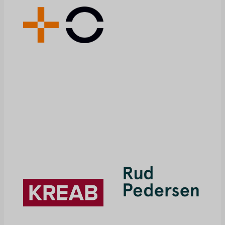
médicaments, les
brevets et d'autres
facteurs jouent un
rôle prépondérant.