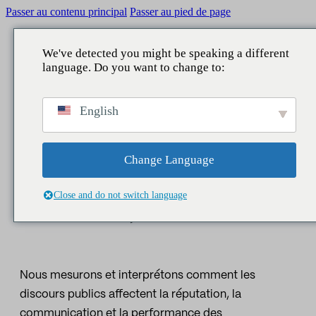
Passer au contenu principal
Passer au pied de page
We've detected you might be speaking a different
language. Do you want to change to:
RETOUR À
RETOUR À
RETOUR À
RETOUR À
English
CE QUE NOUS FAISONS
ZONES
SERVICES
NOTRE CONTRIBUTION
INTELLIGENCE
Réputation
Communication d'entreprise
Conseil
Rapports
Change Language
DE L'IMPACT
Législatif
Réputation et marque
Études
Actualités
Close and do not switch language
PUBLIQUE
Lac de données
Gestionnaires et leadership
Intelligence économique
Les personnes
affaires publiques
Nous mesurons et interprétons comment les
Centre de contact
Marketing et parrainage
discours publics affectent la réputation, la
Assistants IA
Publics et territoire
communication et la performance des