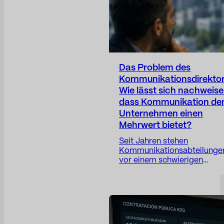
Das Problem des
Kommunikationsdirektor
Wie lässt sich nachweise
dass Kommunikation d
Unternehmen einen
Mehrwert bietet?
Seit Jahren stehen
Kommunikationsabteilunge
vor einem schwierigen
Paradoxon: Ihre Arbeit wird
zunehmend strategischer,
doch ihre Kennzahlen bleib
in vielen Fällen zu operativ
ausgerichtet. Der
Kommunikationsdirektor