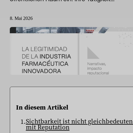
Sport
Sport und Talent
8. Mai 2026
Medien und Berichterstattung
Öffentliche Einrichtungen
In diesem Artikel
Sichtbarkeit ist nicht gleichbedeute
mit Reputation