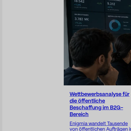
spielt eine entscheidende
Rolle beim Aufbau von
Vertrauen, dem Schutz des
Unternehmensrufs, der
Antizipation von Risiken, de
Transparenz von
Unternehmensentscheidun
und der Positionierung des
Unternehmens.
Wettbewerbsanalyse für
die öffentliche
Beschaffung im B2G-
Bereich
Enigmia wandelt Tausende
von öffentlichen Aufträgen i