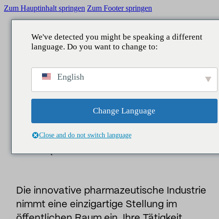
Zum Hauptinhalt springen
Zum Footer springen
We've detected you might be speaking a different
language. Do you want to change to:
chen
ZURÜCK ZU
ZURÜCK ZU
ZURÜCK ZU
ZURÜCK ZU
Insider
/
Berichte
/
Die Legitimität der innovativen
English
pharmazeutischen Industrie 2026 Q1
WAS WIR TUN
GEBIETE
DIENSTLEISTUNGEN
UNSER BEITRAG
Information,
Reputation
Unternehmenskommunikation
Beratung
Berichte
Change Language
DIE LEGITIMITÄT DER INNOVATIVEN
Legislative
Reputation und Marke
Studien
Nachrichten
PHARMAZEUTISCHEN INDUSTRIE
Close and do not switch language
2026 Q1
Datensee
Manager und Führungskräfte
Business Intelligence
Menschen
Öffentlichkeitsarbeit
Die innovative pharmazeutische Industrie
Kontaktstelle
Marketing und Sponsoring
nimmt eine einzigartige Stellung im
IA-Assistenten
Zielgruppen und Gebiet
öffentlichen Raum ein. Ihre Tätigkeit…