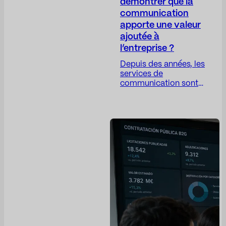
démontrer que la
communication
apporte une valeur
ajoutée à
l’entreprise ?
Depuis des années, les
services de
communication sont
confrontés à un
paradoxe complexe :
leur travail est de plus
en plus stratégique,
mais leurs indicateurs
restent, dans bien des
cas, trop opérationnels.
Le directeur de la
communication joue un
rôle crucial pour
instaurer la confiance,
protéger la réputation
de l’entreprise,
anticiper les risques,