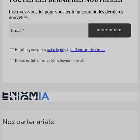
rares sont les
entreprises qui
Inscrivez-vous ici pour vous tenir au courant des dernières
comprennent
nouvelles.
réellement les enjeux
concurrentiels. La
SUSCRIBIRSE
plupart des entreprises
abordent les marchés
publics de manière
fragmentée : Enigmia
He leído y acepto el
aviso legal
y la
política de privacidad
.
les transforme en une
analyse complète…
Deseo recibir información a través de email
Nos partenariats