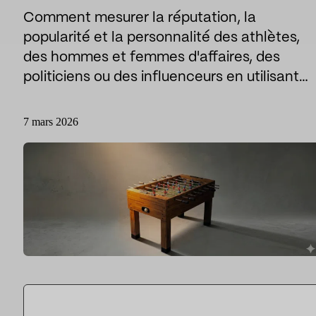
Comment mesurer la réputation, la
Le sport
Sport et talent
popularité et la personnalité des athlètes,
Médias et reportages
des hommes et femmes d'affaires, des
politiciens ou des influenceurs en utilisant…
institutions publiques
7 mars 2026