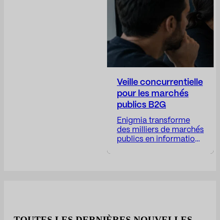
assurer la transparence
des décisions
stratégiques et
positionner l’entreprise.
Veille concurrentielle
pour les marchés
publics B2G
Enigmia transforme
des milliers de marchés
publics en informations
stratégiques
exploitables pour les
entreprises B2G.
Recevez un rapport
sous 24 à 48 heures. Le
marché public génère
des milliers
d'opportunités, mais
TOUTES LES DERNIÈRES NOUVELLES