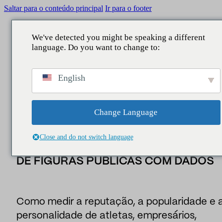
Saltar para o conteúdo principal
Ir para o footer
We've detected you might be speaking a different
language. Do you want to change to:
squisar
VOLTAR A
VOLTAR A
VOLTAR A
VOLTAR A
Insider
/
atores públicos
/
Arquitetura do talento: como
English
analisar a reputação e o valor de figuras públicas com
O QUE FAZEMOS
ÁREAS
SERVIÇOS
A NOSSA CONTRIBUIÇÃO
dados
Atores
Reputação
Comunicação Corporativa
Consultoria
Relatórios
Change Language
ARQUITETURA DO TALENTO: COMO
Legislativo
Reputação e marca
Estudos
Notícias
Close and do not switch language
ANALISAR A REPUTAÇÃO E O VALOR
Lago de dados
Gestores e liderança
Inteligência empresarial
DE FIGURAS PÚBLICAS COM DADOS
Pessoas
assuntos públicos
Centro de contacto
Marketing e patrocínio
Como medir a reputação, a popularidade e 
personalidade de atletas, empresários,
Assistentes de AI
Público-alvo e território