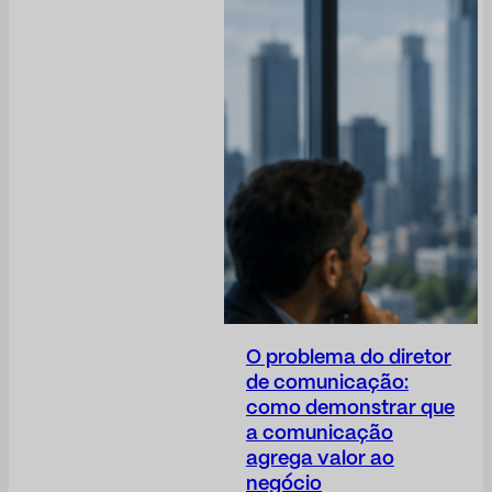
O problema do diretor
de comunicação:
como demonstrar que
a comunicação
agrega valor ao
negócio