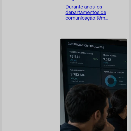
Durante anos, os
departamentos de
comunicação têm
enfrentado um paradoxo
difícil: seu trabalho é
cada vez mais
estratégico, mas suas
métricas permanecem,
em muitos casos,
excessivamente
operacionais. O Diretor
de Comunicação
(Dircom) desempenha
um papel crucial na
construção da confiança,
na proteção da
reputação da empresa,
na antecipação de riscos,
na transparência das
decisões corporativas e
no posicionamento da
empresa...