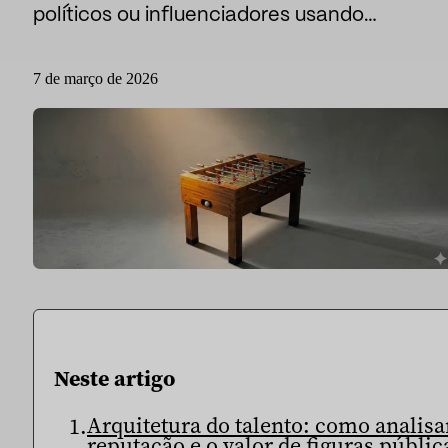
políticos ou influenciadores usando…
Desporto
Esporte e talento
Mídia e reportagem
7 de março de 2026
Instituições públicas
Neste artigo
Arquitetura do talento: como analisa
reputação e o valor de figuras públic