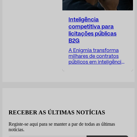
Inteligência
competitiva para
licitações públicas
B2G
A Enigmia transforma
milhares de contratos
públicos em inteligência
de negócios B2G
acionável. Receba um
relatório com: Disponível
em 24 a 48 horas. O
mercado público gera
milhares de
oportunidades, mas
poucas empresas
RECEBER AS ÚLTIMAS NOTÍCIAS
realmente entendem
como estão competindo.
Registe-se aqui para se manter a par de todas as últimas
A maioria das empresas
notícias.
aborda as licitações