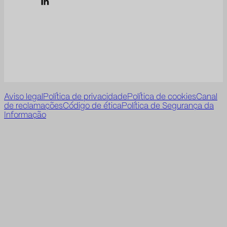
Aviso legal
Política de privacidade
Política de cookies
Canal
de reclamações
Código de ética
Política de Segurança da
Informação