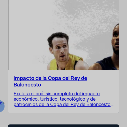
Impacto de la Copa del Rey de
Baloncesto
Explora el análisis completo del impacto
económico, turístico, tecnológico y de
r
patrocinios de la Copa del Rey de Baloncesto
desde 2020 hasta hoy. Un informe clave para
entidades públicas, patrocinadores y
organizaciones deportivas que buscan tomar
decisiones basadas en datos.