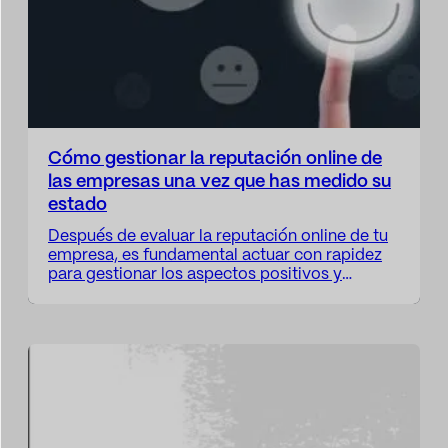
Cómo gestionar la reputación online de
las empresas una vez que has medido su
estado
Después de evaluar la reputación online de tu
empresa, es fundamental actuar con rapidez
para gestionar los aspectos positivos y
abordar los negativos. El objetivo no es solo
mejorar la percepción pública, sino también
mantener una relación sólida y transparente
con tu audiencia. A continuación, te
presentamos algunas estrategias clave para
gestionar tu reputación online…