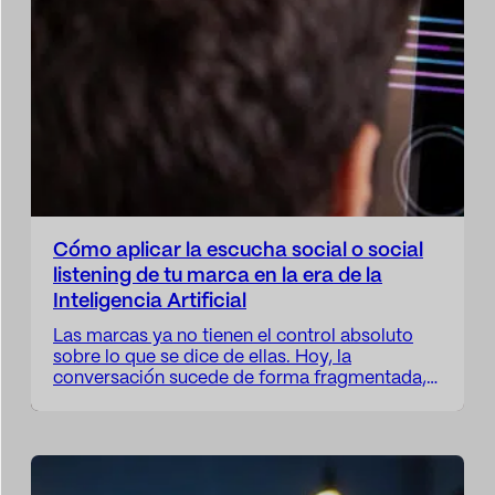
Cómo aplicar la escucha social o social
listening de tu marca en la era de la
Inteligencia Artificial
Las marcas ya no tienen el control absoluto
sobre lo que se dice de ellas. Hoy, la
conversación sucede de forma fragmentada,
espontánea y, muchas veces, en tiempo real. Y
si una marca no escucha, simplemente no
existe en esa conversación. Pero escuchar ya
no significa contar menciones o medir likes.
Escuchar, en este nuevo…