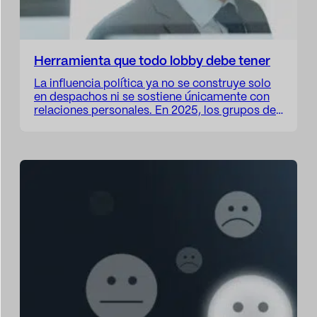
Herramienta que todo lobby debe tener
La influencia política ya no se construye solo
en despachos ni se sostiene únicamente con
relaciones personales. En 2025, los grupos de
presión que buscan representar intereses ante
gobiernos e instituciones necesitan una
ventaja tecnológica real. Esa ventaja se llama
Enigmia Core, una herramienta diseñada
específicamente para la gestión de lobbies,
con un enfoque basado…