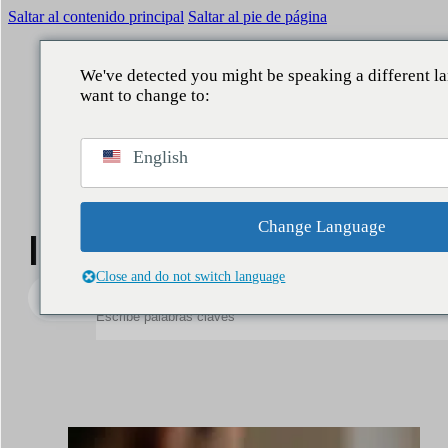
Saltar al contenido principal
Saltar al pie de página
We've detected you might be speaking a different 
want to change to:
VOLVER
VOLVER
VOLVER
VOLVER
English
QUÉ HACEMOS
ÁMBITOS
SERVICIOS
NUESTRA APORTACIÓN
Reputación
Comunicación Corporativa
Consultoría
Informes
Change Language
Informes y noticias
Legislativo
Reputación y marca
Estudios
Noticias
Close and do not switch language
Buscar
Data Lake
Directivos y liderazgo
Business Intelligence
People
Asuntos públicos
Contact center
Marketing y patrocinio
Asistentes IA
Audiencias y territorio