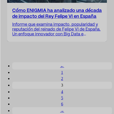
Cómo ENIGMIA ha analizado una década
de impacto del Rey Felipe VI en España
Informe que examina impacto, popularidad y
reputación del reinado de Felipe VI de España.
Un enfoque innovador con Big Data e
Inteligencia Artificial al servicio del análisis
reputacional.
←
1
2
3
4
5
6
→