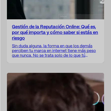
Gestión de la Reputación Online: Qué es,
por qué importa y cómo saber si estás en
riesgo
Sin duda alguna, la forma en que los demás
perciben tu marca en internet tiene más peso
que nunca. No se trata solo de lo que tú
publicas, sino de lo que otros dicen sobre ti.
Reseñas en Google, comentarios en redes
sociales, publicaciones en blogs, incluso un
simple tuit con mala intención puede
desencadenar…