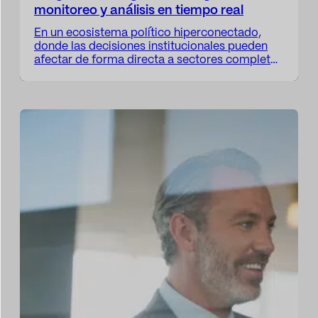
monitoreo y análisis en tiempo real
En un ecosistema político hiperconectado,
donde las decisiones institucionales pueden
afectar de forma directa a sectores completos
en cuestión de días, el seguimiento legislativo
ya no es una tarea complementaria: es un eje
central de cualquier estrategia de relaciones
institucionales, lobby o compliance. Estar
informado no es suficiente. Hoy, las
organizaciones necesitan monitorización
legislativa en…