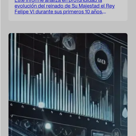
Este informe analiza en profundidad la
evolución del reinado de Su Majestad el Rey
Felipe VI durante sus primeros 10 años,
evaluando su impacto en la sociedad
española, su contribución a la cohesión
territorial y su posicionamiento internacional.
En un contexto de profundos cambios
sociales, económicos y políticos, la Corona ha
enfrentado el reto de…