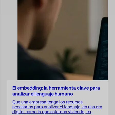
Sport
Deporte y talento
Medios de comunicación e informes
Instituciones públicas
El embedding: la herramienta clave para
analizar el lenguaje humano
Que una empresa tenga los recursos
necesarios para analizar el lenguaje, en una era
digital como la que estamos viviendo, es