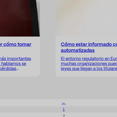
ber cómo tomar
Cómo estar informado con
automatizadas
 más importantes
El entorno regulatorio en E
o hablamos se
muchas organizaciones puede
 pérdidas
leyes que llegan a los titul
io; pero la
enmiendas, borradores y pro
amplio. porque
nacionales, comisiones euro
pueden transformar complet
←
1
2