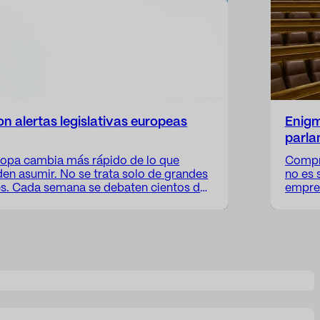
 alertas legislativas europeas
Enigm
parla
uropa cambia más rápido de lo que
Compre
n asumir. No se trata solo de grandes
no es 
ares. Cada semana se debaten cientos de
empres
puestas en cámaras legislativas
instit
peas y organismos que, sin hacer ruido,
difere
amente un sector. Lo…
contar