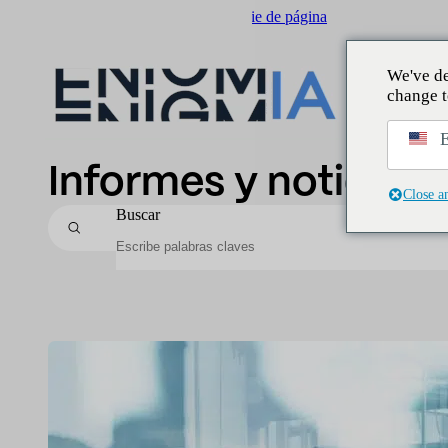
Saltar al contenido principal
Saltar al pie de página
We've de
change t
E
Informes y noticias
Close a
Buscar