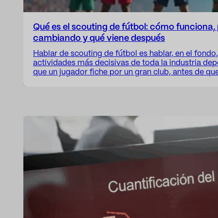
Qué es el scouting de fútbol: cómo funciona,
cambiando y qué viene después
Hablar de scouting de fútbol es hablar, en el fondo,
actividades más decisivas de toda la industria dep
que un jugador fiche por un gran club, antes de qu
incorpore a su cartera, antes de que un equipo apu
desarrollo o un inversor intuya…