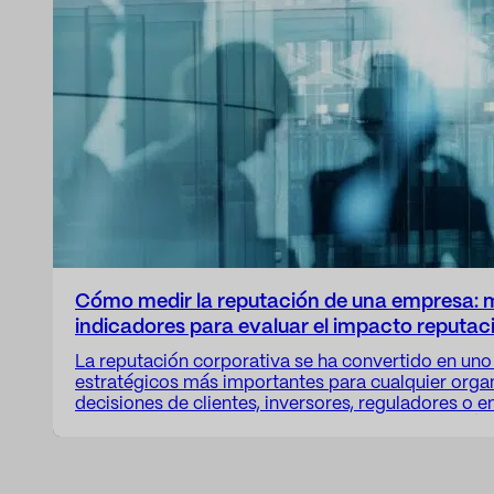
Cómo medir la reputación de una empresa: 
indicadores para evaluar el impacto reputac
La reputación corporativa se ha convertido en uno 
estratégicos más importantes para cualquier organ
decisiones de clientes, inversores, reguladores o 
cada vez más influenciadas por la percepción públ
sobre una empresa. Sin embargo, muchas organiz
gestionando la reputación de forma intuitiva o ba
impresiones parciales.…