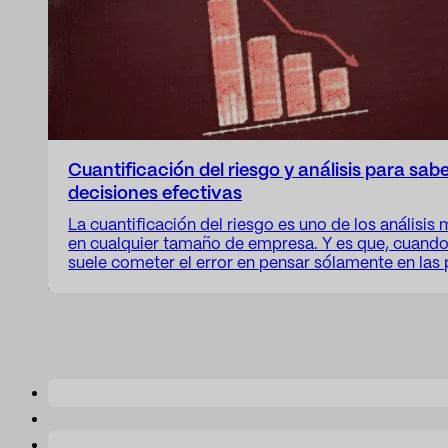
Cuantificación del riesgo y análisis para sa
decisiones efectivas
La cuantificación del riesgo es uno de los análisis
en cualquier tamaño de empresa. Y es que, cuand
suele cometer el error en pensar sólamente en las
financieras o problemas de cumplimiento regulator
realidad es que, además, el riesgo es mucho más 
puede tratarse de una…