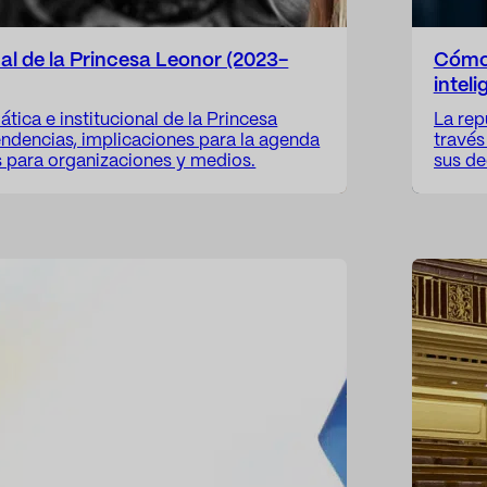
al de la Princesa Leonor (2023-
Cómo 
intel
ática e institucional de la Princesa
La rep
endencias, implicaciones para la agenda
través
s para organizaciones y medios.
sus de
silenc
Medios
discur