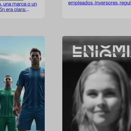
empleados, inversores, regu
a, una marca o un
sociedad— mantienen sobre 
n era clara:
forma a partir de múltiples e
 para saber dónde,
decisiones estratégicas, la c
un actor
comportamiento institucion