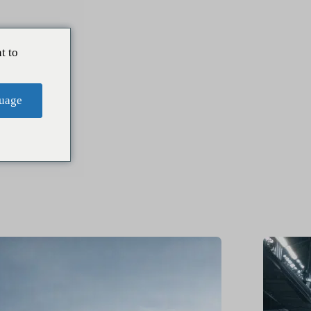
t to
uage