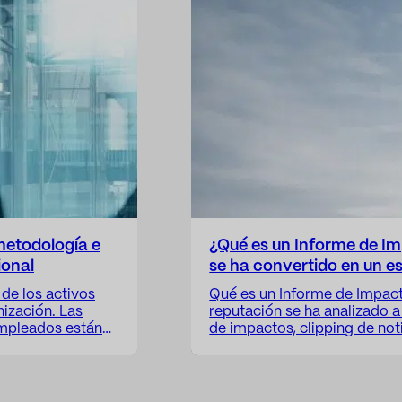
metodología e
¿Qué es un Informe de Im
ional
se ha convertido en un e
de los activos
Qué es un Informe de Impacto
ización. Las
reputación se ha analizado a
empleados están
de impactos, clipping de noti
ica que existe
sin contexto. Estos enfoques 
aciones siguen
visibilidad pública de una or
sada en
para responder a una pregu