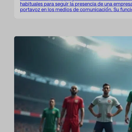
habituales para seguir la presencia de una empres
portavoz en los medios de comunicación. Su funció
recopilar apariciones en prensa, radio y televisión
cuándo y en qué contexto había sido mencionado 
determinado. Esa…