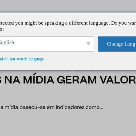
tected you might be speaking a different language. Do you wan
o:
dia: como saber se suas aparições na mídia geram valor rea
nglish
Change Lang
nd do not switch language
CTO DA MÍDIA: COMO SA
 NA MÍDIA GERAM VALOR
da mídia baseou-se em indicadores como…