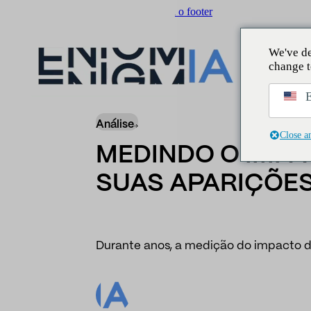
Saltar para o conteúdo principal
Ir para o footer
We've de
change t
Insider
/
Notícias
/
Medindo o impacto da mí
E
Análise
Close a
MEDINDO O IMPA
SUAS APARIÇÕES
Durante anos, a medição do impacto 