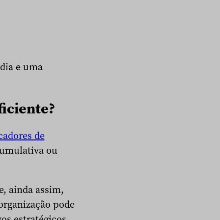
ídia e uma
ficiente?
cadores de
cumulativa ou
, ainda assim,
organização pode
os estratégicos.