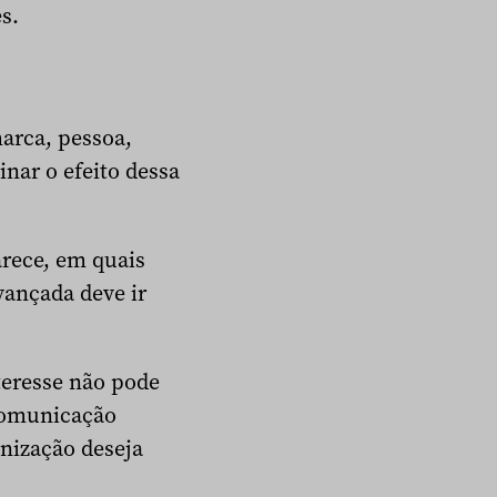
s.
arca, pessoa,
nar o efeito dessa
rece, em quais
vançada deve ir
eresse não pode
comunicação
anização deseja