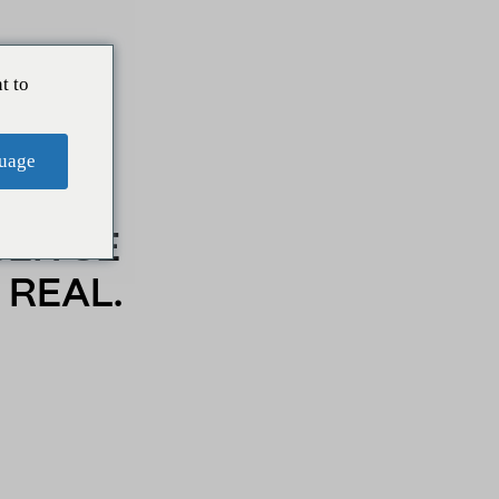
t to
l.
uage
BER SE
 REAL.