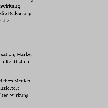
enwirkung
 die Bedeutung
 die
isation, Marke,
 öffentlichen
welchen Medien,
nziertere
elten Wirkung