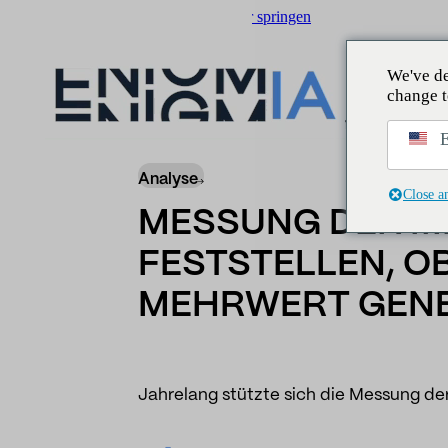
Zum Hauptinhalt springen
Zum Footer springen
We've de
change t
Insider
/
Nachrichten
/
Messung der Medienwi
E
Analyse
Close a
MESSUNG DER ME
FESTSTELLEN, O
MEHRWERT GENE
Jahrelang stützte sich die Messung de