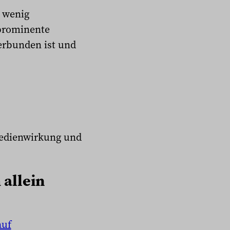
m wenig
 prominente
erbunden ist und
Medienwirkung und
allein
auf