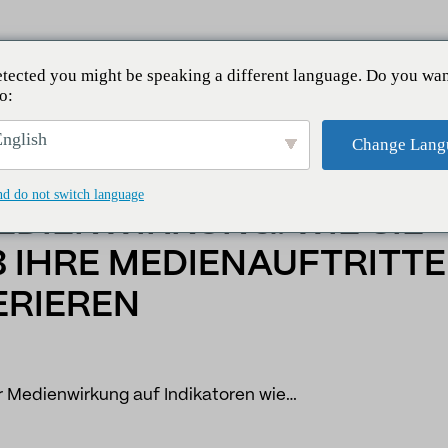
tected you might be speaking a different language. Do you wan
o:
rkung: Wie Sie feststellen, ob Ihre Medienauftritte echten 
nglish
Change Lang
nd do not switch language
DIENWIRKUNG: WIE SIE
B IHRE MEDIENAUFTRITT
RIEREN
r Medienwirkung auf Indikatoren wie…