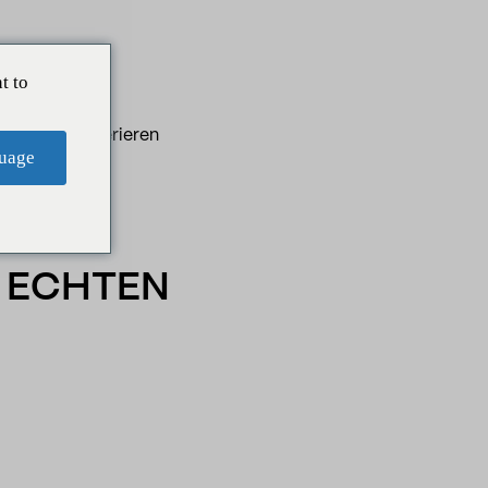
t to
Mehrwert generieren
uage
E ECHTEN