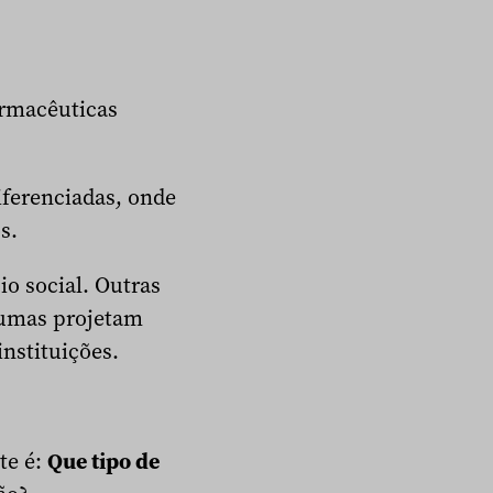
armacêuticas
iferenciadas, onde
s.
o social. Outras
gumas projetam
nstituições.
te é:
Que tipo de