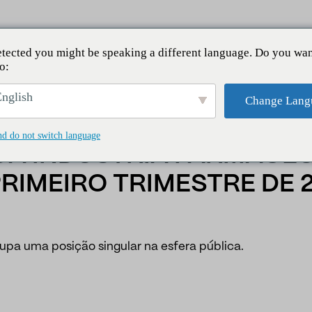
tected you might be speaking a different language. Do you wan
o:
stria farmacêutica inovadora no primeiro trimestre de 2026.
nglish
Change Lang
nd do not switch language
 DA INDÚSTRIA FARMACÊ
RIMEIRO TRIMESTRE DE 2
upa uma posição singular na esfera pública.