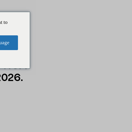
t to
uage
UTICA
026.