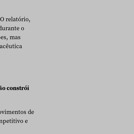
 O relatório,
durante o
ões, mas
macêutica
não constrói
movimentos de
petitivo e