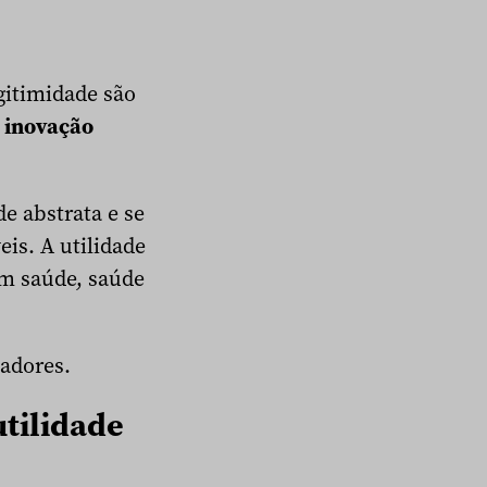
gitimidade são
:
inovação
e abstrata e se
is. A utilidade
em saúde, saúde
vadores.
utilidade