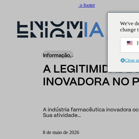
Saltar para o conteúdo principal
Ir para o footer
We've de
change t
Insider
/
Relatórios
/
A legitimidade da indú
E
Informação,
Close a
A LEGITIMIDADE
INOVADORA NO P
A indústria farmacêutica inovadora oc
Sua atividade…
8 de maio de 2026