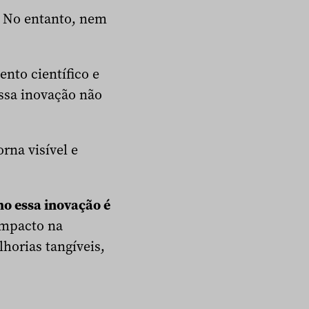
. No entanto, nem
nto científico e
ssa inovação não
rna visível e
o essa inovação é
impacto na
horias tangíveis,