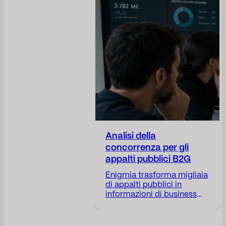
fiducia, nella tutela della
reputazione aziendale,
nell'anticipazione dei rischi,
nella fornitura di visibilità
sulle decisioni aziendali e
nel posizionamento
dell'azienda...
Analisi della
concorrenza per gli
appalti pubblici B2G
Enigmia trasforma migliaia
di appalti pubblici in
informazioni di business
B2G fruibili. Ricevi un
report con: Disponibile in
24-48 ore. Il mercato