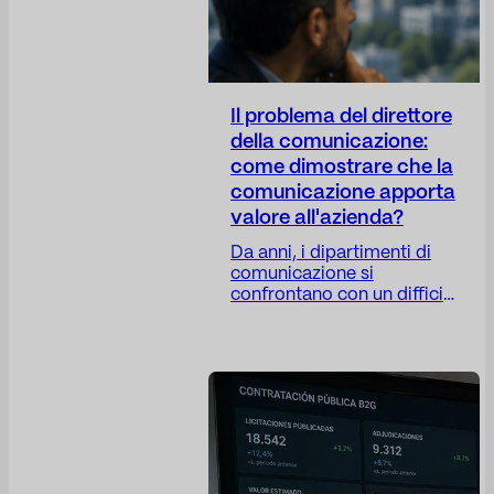
Il problema del direttore
della comunicazione:
come dimostrare che la
comunicazione apporta
valore all'azienda?
Da anni, i dipartimenti di
comunicazione si
confrontano con un difficile
paradosso: il loro lavoro è
sempre più strategico,
eppure i loro parametri di
valutazione rimangono, in
molti casi, eccessivamente
operativi. Il Direttore della
Comunicazione (Dircom)
svolge un ruolo cruciale
nella costruzione della