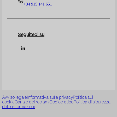
+34 915 141 651
Seguiteci su
Avviso legale
Informativa sulla privacy
Politica sui
cookie
Canale dei reclami
Codice etico
Politica di sicurezza
delle informazioni