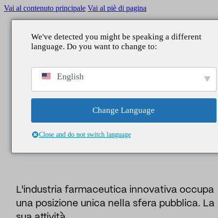
Vai al contenuto principale
Vai al piè di pagina
We've detected you might be speaking a different
language. Do you want to change to:
Insider
/
Rapporti
/
La legittimità dell'industria
English
farmaceutica innovativa nel primo trimestre del 2026.
Informazioni,
Change Language
LA LEGITTIMITÀ DELL'INDUSTRIA
FARMACEUTICA INNOVATIVA NEL
Close and do not switch language
PRIMO TRIMESTRE DEL 2026.
L'industria farmaceutica innovativa occupa
una posizione unica nella sfera pubblica. La
sua attività…