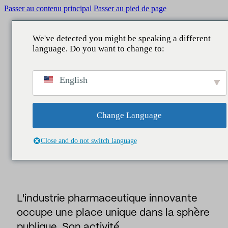
Passer au contenu principal
Passer au pied de page
We've detected you might be speaking a different
language. Do you want to change to:
chercher
RETOUR À
RETOUR À
RETOUR À
RETOUR À
L'initié
/
Rapports
/
La légitimité de l'industrie
English
pharmaceutique innovante 2026 T1
CE QUE NOUS FAISONS
ZONES
SERVICES
NOTRE CONTRIBUTION
Information,
Réputation
Communication d'entreprise
Conseil
Rapports
Change Language
LA LÉGITIMITÉ DE L'INDUSTRIE
Législatif
Réputation et marque
Études
Actualités
PHARMACEUTIQUE INNOVANTE 2026
Close and do not switch language
T1
Lac de données
Gestionnaires et leadership
Intelligence économique
Les personnes
affaires publiques
L'industrie pharmaceutique innovante
Centre de contact
Marketing et parrainage
occupe une place unique dans la sphère
Assistants IA
Publics et territoire
publique. Son activité…