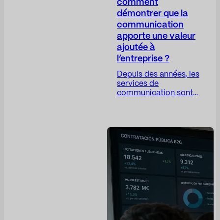
comment
démontrer que la
communication
apporte une valeur
ajoutée à
l’entreprise ?
Depuis des années, les
services de
communication sont
confrontés à un
paradoxe complexe :
leur travail est de plus
en plus stratégique,
mais leurs indicateurs
restent, dans bien des
cas, trop opérationnels.
Le directeur de la
communication joue un
rôle crucial pour
instaurer la confiance,
protéger la réputation
de l’entreprise,