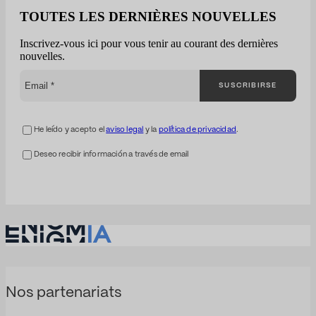
d'opportunités, mais
TOUTES LES DERNIÈRES NOUVELLES
rares sont les
entreprises qui
Inscrivez-vous ici pour vous tenir au courant des dernières
comprennent
nouvelles.
réellement les enjeux
concurrentiels. La
SUSCRIBIRSE
plupart des entreprises
abordent les marchés
publics de manière
fragmentée : Enigmia
He leído y acepto el
aviso legal
y la
política de privacidad
.
les transforme en une
analyse complète…
Deseo recibir información a través de email
Nos partenariats