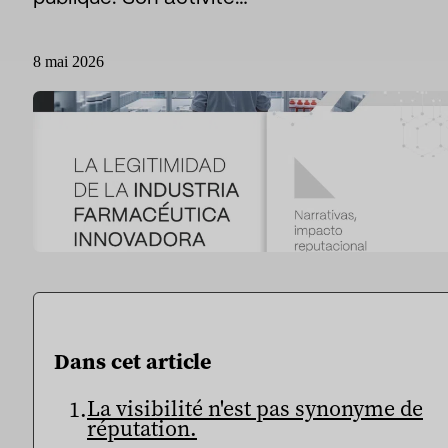
Le sport
Sport et talent
8 mai 2026
Médias et reportages
institutions publiques
Dans cet article
La visibilité n'est pas synonyme de
réputation.