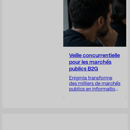
anticiper les risques,
assurer la transparence
des décisions
stratégiques et
positionner l’entreprise.
Veille concurrentielle
pour les marchés
publics B2G
Enigmia transforme
des milliers de marchés
publics en informations
stratégiques
exploitables pour les
entreprises B2G.
Recevez un rapport
sous 24 à 48 heures. Le
marché public génère
des milliers